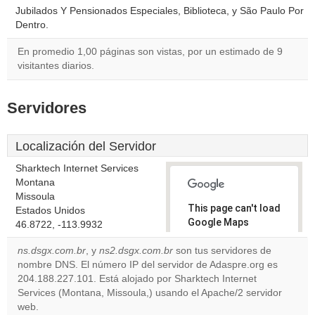
Jubilados Y Pensionados Especiales, Biblioteca, y São Paulo Por
Dentro.
En promedio 1,00 páginas son vistas, por un estimado de 9
visitantes diarios.
Servidores
Localización del Servidor
Sharktech Internet Services
Montana
Missoula
This page can't load
Estados Unidos
Google Maps
46.8722, -113.9932
correctly.
ns.dsgx.com.br
, y
ns2.dsgx.com.br
son tus servidores de
nombre DNS. El número IP del servidor de Adaspre.org es
Do you
OK
204.188.227.101. Está alojado por Sharktech Internet
own this
website?
Services (Montana, Missoula,) usando el Apache/2 servidor
web.