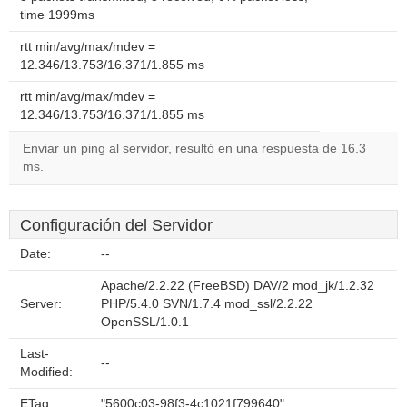
time 1999ms
rtt min/avg/max/mdev =
12.346/13.753/16.371/1.855 ms
rtt min/avg/max/mdev =
12.346/13.753/16.371/1.855 ms
Enviar un ping al servidor, resultó en una respuesta de 16.3
ms.
Configuración del Servidor
Date:
--
Apache/2.2.22 (FreeBSD) DAV/2 mod_jk/1.2.32
Server:
PHP/5.4.0 SVN/1.7.4 mod_ssl/2.2.22
OpenSSL/1.0.1
Last-
--
Modified:
ETag:
"5600c03-98f3-4c1021f799640"