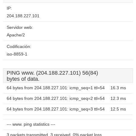
IP:
204.188.227.101
Servidor web:
Apache/2
Codificación:
iso-8859-1
PING www. (204.188.227.101) 56(84)
bytes of data.
64 bytes from 204.188.227.101: icmp_seq=1 ttl=54
16.3 ms
64 bytes from 204.188.227.101: icmp_seq=2 ttl=54
12.3 ms
64 bytes from 204.188.227.101: icmp_seq=3 ttl=54
12.5 ms
--- www. ping statistics ---
3 packets transmitted, 3 received, 0% packet loss,