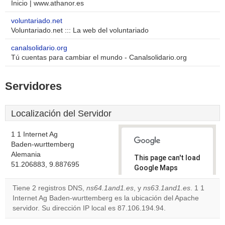
Inicio | www.athanor.es
voluntariado.net
Voluntariado.net ::: La web del voluntariado
canalsolidario.org
Tú cuentas para cambiar el mundo - Canalsolidario.org
Servidores
Localización del Servidor
1 1 Internet Ag
Baden-wurttemberg
Alemania
This page can't load
51.206883, 9.887695
Google Maps
correctly.
Tiene 2 registros DNS,
ns64.1and1.es
, y
ns63.1and1.es
. 1 1
Internet Ag Baden-wurttemberg es la ubicación del Apache
Do you
OK
servidor. Su dirección IP local es 87.106.194.94.
own this
website?