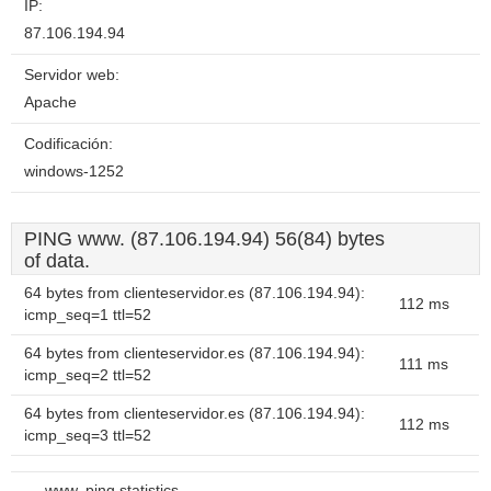
IP:
87.106.194.94
Servidor web:
Apache
Codificación:
windows-1252
PING www. (87.106.194.94) 56(84) bytes
of data.
64 bytes from clienteservidor.es (87.106.194.94):
112 ms
icmp_seq=1 ttl=52
64 bytes from clienteservidor.es (87.106.194.94):
111 ms
icmp_seq=2 ttl=52
64 bytes from clienteservidor.es (87.106.194.94):
112 ms
icmp_seq=3 ttl=52
--- www. ping statistics ---