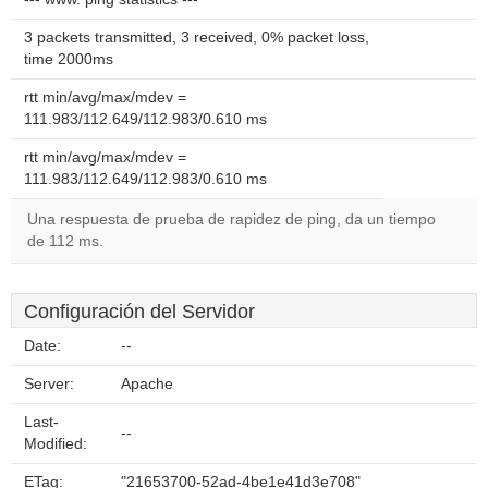
3 packets transmitted, 3 received, 0% packet loss,
time 2000ms
rtt min/avg/max/mdev =
111.983/112.649/112.983/0.610 ms
rtt min/avg/max/mdev =
111.983/112.649/112.983/0.610 ms
Una respuesta de prueba de rapidez de ping, da un tiempo
de 112 ms.
Configuración del Servidor
Date:
--
Server:
Apache
Last-
--
Modified:
ETag:
"21653700-52ad-4be1e41d3e708"