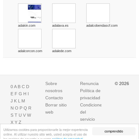
adakin.com
adalava.es
adalcobendascf.com
adalcorcon.com
adalede.com
Sobre
Renuncia
© 2026
0
A
B
C
D
nosotros
Política de
E
F
G
H
I
Contacto
privacidad
J
K
L
M
Borrar sitio
Condiciones
N
O
P
Q
R
web
del
S
T
U
V
W
servicio
X
Y
Z
Utilizamos cookies para proporcionarle la mejor experiencia
comprendido
online. Al utilizar nuestro sitio web, usted acepta el uso de
las cookies de acuerdo a nuestra
política de privacidad