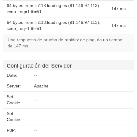
64 bytes from lin113.loading.es (91.146.97.113):
147 ms
icmp_req=1 ttl=51
64 bytes from lin113.loading.es (91.146.97.113):
147 ms
icmp_req=1 ttl=51
Una respuesta de prueba de rapidez de ping, da un tiempo
de 147 ms.
Configuración del Servidor
Date:
--
Server:
Apache
Set-
--
Cookie:
Set-
--
Cookie:
P3P:
--