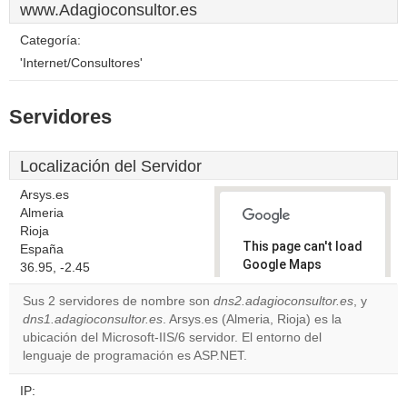
www.Adagioconsultor.es
Categoría:
'Internet/Consultores'
Servidores
Localización del Servidor
Arsys.es
Almeria
Rioja
This page can't load
España
Google Maps
36.95, -2.45
correctly.
Sus 2 servidores de nombre son
dns2.adagioconsultor.es
, y
dns1.adagioconsultor.es
. Arsys.es (Almeria, Rioja) es la
Do you
OK
ubicación del Microsoft-IIS/6 servidor. El entorno del
own this
website?
lenguaje de programación es ASP.NET.
IP: