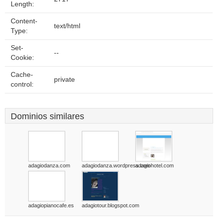
Length:
Content-
text/html
Type:
Set-
--
Cookie:
Cache-
private
control:
Dominios similares
adagiodanza.com
adagiodanza.wordpress.com
adagiohotel.com
adagiopianocafe.es
adagiotour.blogspot.com