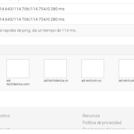
114.643/114.706/114.754/0.280 ms
114.643/114.706/114.754/0.280 ms
e rapidez de ping, da un tiempo de 114 ms.
ad-
ad-techiberica.es
ad-ventum.es
ad-ventur
techiberica.com
otros
Renuncia
Política de privacidad
io web
Condiciones del servicio