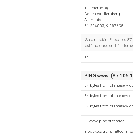
1 1 Internet Ag
Baden-wurttemberg
Alemania
51.206883, 9.887695
Su dirección IP local es 8
está ubicado en 1 1 Intern
IP:
PING www. (87.106.15
64 bytes from clienteservid
64 bytes from clienteservid
64 bytes from clienteservid
--- www. ping statistics ---
3 packets transmitted, 3 r