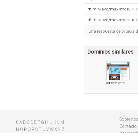
rtt min/avg/max/mdev = 
rtt min/avg/max/mdev = 
Una respuesta de prueba d
Dominios similares
ad-tech.com
Sobre nos
0
A
B
C
D
E
F
G
H
I
J
K
L
M
Contacto
N
O
P
Q
R
S
T
U
V
W
X
Y
Z
Borrar sit