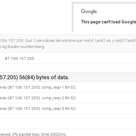
This page can't load Google
Do you own this website?
7.106.157.205. Sus 2 servidores de nombre son
ns64.1and1.es
, y
ns63.1and1
et Ag Baden-wurttemberg.
87.106.157.205
7.205) 56(84) bytes of data.
or.es (87.106.157.205): icmp_req=1 ttl=52
or.es (87.106.157.205): icmp_req=2 ttl=52
or.es (87.106.157.205): icmp_req=3 ttl=52
eceived, 0% packet loss, time 2002ms