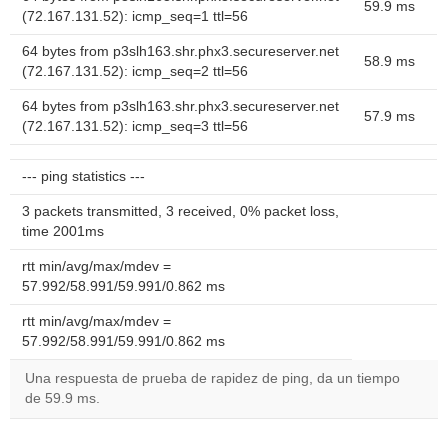
59.9 ms
(72.167.131.52): icmp_seq=1 ttl=56
64 bytes from p3slh163.shr.phx3.secureserver.net
58.9 ms
(72.167.131.52): icmp_seq=2 ttl=56
64 bytes from p3slh163.shr.phx3.secureserver.net
57.9 ms
(72.167.131.52): icmp_seq=3 ttl=56
--- ping statistics ---
3 packets transmitted, 3 received, 0% packet loss,
time 2001ms
rtt min/avg/max/mdev =
57.992/58.991/59.991/0.862 ms
rtt min/avg/max/mdev =
57.992/58.991/59.991/0.862 ms
Una respuesta de prueba de rapidez de ping, da un tiempo
de 59.9 ms.