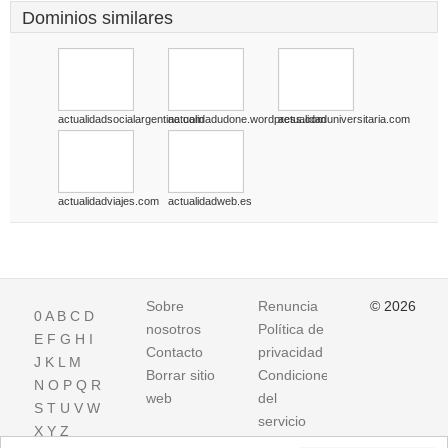
Dominios similares
actualidadsocialargentina.com
actualidadudone.wordpress.com
actualidaduniversitaria.com
actualidadviajes.com
actualidadweb.es
Sobre
Renuncia
© 2026
0
A
B
C
D
nosotros
Política de
E
F
G
H
I
Contacto
privacidad
J
K
L
M
Borrar sitio
Condiciones
N
O
P
Q
R
web
del
S
T
U
V
W
servicio
X
Y
Z