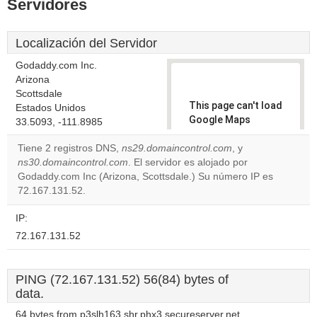
Servidores
Localización del Servidor
Godaddy.com Inc.
Arizona
Scottsdale
This page can't load
Estados Unidos
Google Maps
33.5093, -111.8985
correctly.
Tiene 2 registros DNS,
ns29.domaincontrol.com
, y
ns30.domaincontrol.com
. El servidor es alojado por
Do you
OK
Godaddy.com Inc (Arizona, Scottsdale.) Su número IP es
own this
website?
72.167.131.52.
IP:
72.167.131.52
PING (72.167.131.52) 56(84) bytes of
data.
64 bytes from p3slh163.shr.phx3.secureserver.net