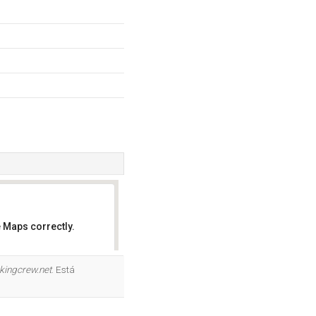
 Maps correctly.
OK
kingcrew.net
. Está