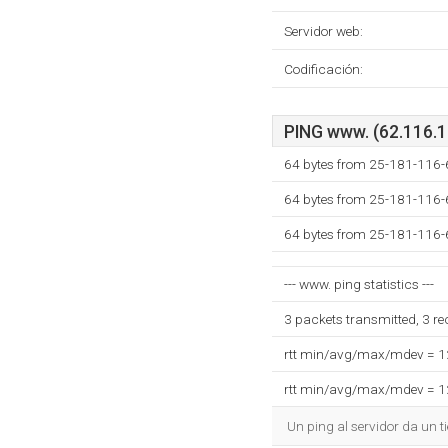
Servidor web:
Codificación:
PING www. (62.116.18
64 bytes from 25-181-116-
64 bytes from 25-181-116-
64 bytes from 25-181-116-
--- www. ping statistics ---
3 packets transmitted, 3 r
rtt min/avg/max/mdev = 
rtt min/avg/max/mdev = 
Un ping al servidor da un 