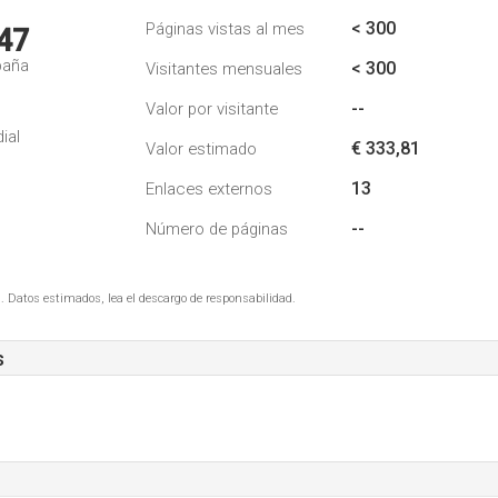
< 300
Páginas vistas al mes
47
paña
< 300
Visitantes mensuales
--
Valor por visitante
ial
€ 333,81
Valor estimado
13
Enlaces externos
--
Número de páginas
. Datos estimados, lea el descargo de responsabilidad.
s