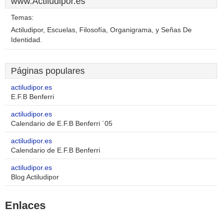
www.Actiludipor.es
Temas:
Actiludipor, Escuelas, Filosofía, Organigrama, y Señas De
Identidad.
Páginas populares
actiludipor.es
E.F.B Benferri
actiludipor.es
Calendario de E.F.B Benferri ´05
actiludipor.es
Calendario de E.F.B Benferri
actiludipor.es
Blog Actiludipor
Enlaces