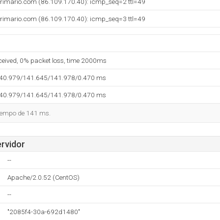
primario.com (86.109.170.40): icmp_seq=2 ttl=49
primario.com (86.109.170.40): icmp_seq=3 ttl=49
eceived, 0% packet loss, time 2000ms
140.979/141.645/141.978/0.470 ms
140.979/141.645/141.978/0.470 ms
tiempo de 141 ms.
ervidor
--
Apache/2.0.52 (CentOS)
--
"2085f4-30a-692d1480"