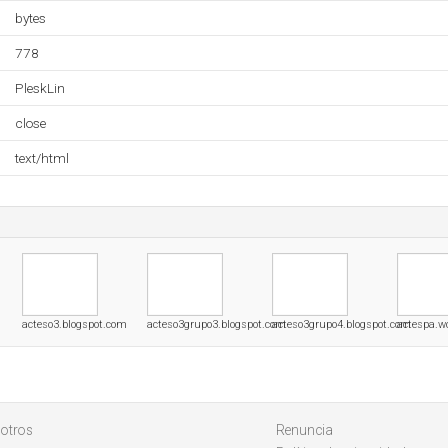
bytes
778
PleskLin
close
text/html
acteso3.blogspot.com
acteso3grupo3.blogspot.com
acteso3grupo4.blogspot.com
actespa.w
otros
Renuncia