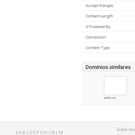
Accept-Ranges:
Content-Length:
X-Powered-By:
Connection:
Content-Type:
Dominios similares
actes.es
Sobre nos
0
A
B
C
D
E
F
G
H
I
J
K
L
M