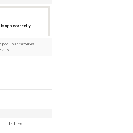
 Maps correctly.
OK
do por Dhapcenter.es
skLin.
141 ms