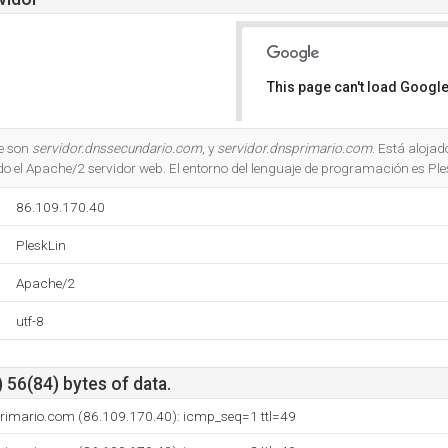
This page can't load Google
Do you own this website?
e son
servidor.dnssecundario.com
, y
servidor.dnsprimario.com
. Está aloja
do el Apache/2 servidor web. El entorno del lenguaje de programación es Ple
86.109.170.40
PleskLin
Apache/2
utf-8
 56(84) bytes of data.
primario.com (86.109.170.40): icmp_seq=1 ttl=49