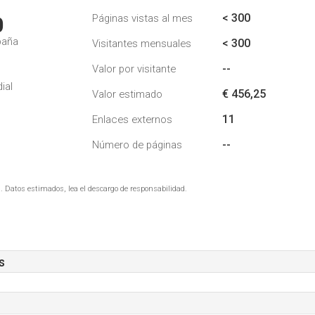
< 300
Páginas vistas al mes
0
paña
< 300
Visitantes mensuales
--
Valor por visitante
ial
€ 456,25
Valor estimado
11
Enlaces externos
--
Número de páginas
. Datos estimados, lea el descargo de responsabilidad.
s