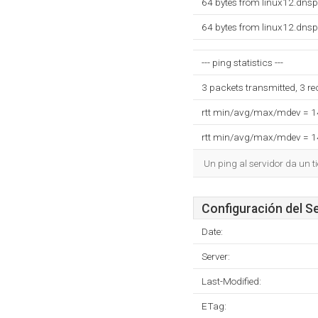
64 bytes from linux12.dns
64 bytes from linux12.dns
--- ping statistics ---
3 packets transmitted, 3 r
rtt min/avg/max/mdev = 
rtt min/avg/max/mdev = 
Un ping al servidor da un 
Configuración del S
Date:
Server:
Last-Modified:
ETag: