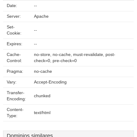
Date:
--
Server:
Apache
Set-
--
Cookie:
Expires:
--
Cache-
no-store, no-cache, must-revalidate, post-
Control:
check=0, pre-check=0
Pragma:
no-cache
Vary:
Accept-Encoding
Transfer-
chunked
Encoding:
Content-
text/html
Type:
Dominios similares