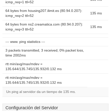
icmp_req=1 ttl=52
64 bytes from housing207.ilimit.es (80.94.0.207):
135 ms
icmp_req=2 ttl=52
64 bytes from ns2.creamatica.com (80.94.0.207):
135 ms
icmp_req=3 ttl=52
--- www. ping statistics ---
3 packets transmitted, 3 received, 0% packet loss,
time 2002ms
rtt min/avg/max/mdev =
135.644/135.745/135.932/0.132 ms
rtt min/avg/max/mdev =
135.644/135.745/135.932/0.132 ms
Un ping al servidor da un tiempo de 135 ms.
Configuración del Servidor