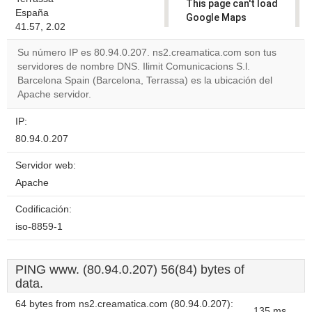
This page can't load
España
Google Maps
41.57, 2.02
correctly.
Su número IP es 80.94.0.207. ns2.creamatica.com son tus
Do you
servidores de nombre DNS. Ilimit Comunicacions S.l.
OK
own this
Barcelona Spain (Barcelona, Terrassa) es la ubicación del
website?
Apache servidor.
IP:
80.94.0.207
Servidor web:
Apache
Codificación:
iso-8859-1
PING www. (80.94.0.207) 56(84) bytes of
data.
64 bytes from ns2.creamatica.com (80.94.0.207):
135 ms