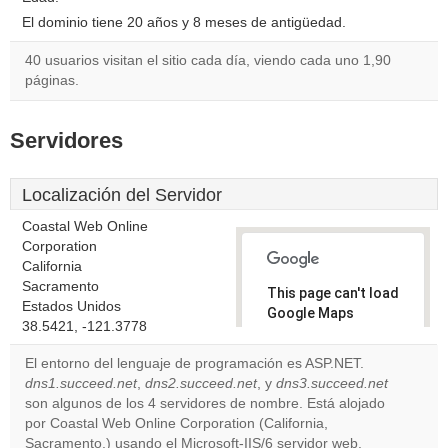
El dominio tiene 20 años y 8 meses de antigüedad.
40 usuarios visitan el sitio cada día, viendo cada uno 1,90
páginas.
Servidores
Localización del Servidor
Coastal Web Online
Corporation
California
Sacramento
This page can't load
Estados Unidos
Google Maps
38.5421, -121.3778
correctly.
El entorno del lenguaje de programación es ASP.NET.
Do you
dns1.succeed.net
,
dns2.succeed.net
, y
dns3.succeed.net
OK
own this
son algunos de los 4 servidores de nombre. Está alojado
website?
por Coastal Web Online Corporation (California,
Sacramento,) usando el Microsoft-IIS/6 servidor web.