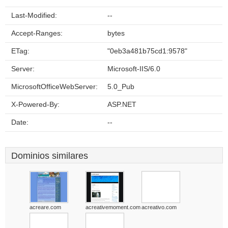
Last-Modified:
--
Accept-Ranges:
bytes
ETag:
"0eb3a481b75cd1:9578"
Server:
Microsoft-IIS/6.0
MicrosoftOfficeWebServer:
5.0_Pub
X-Powered-By:
ASP.NET
Date:
--
Dominios similares
acreare.com
acreativemoment.com
acreativo.com