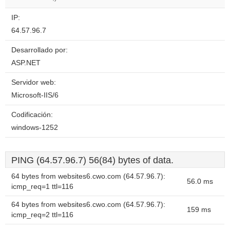
IP:
64.57.96.7
Desarrollado por:
ASP.NET
Servidor web:
Microsoft-IIS/6
Codificación:
windows-1252
PING (64.57.96.7) 56(84) bytes of data.
64 bytes from websites6.cwo.com (64.57.96.7):
56.0 ms
icmp_req=1 ttl=116
64 bytes from websites6.cwo.com (64.57.96.7):
159 ms
icmp_req=2 ttl=116