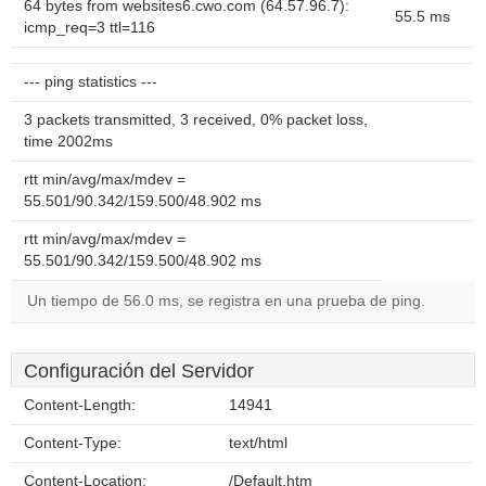
64 bytes from websites6.cwo.com (64.57.96.7):
55.5 ms
icmp_req=3 ttl=116
--- ping statistics ---
3 packets transmitted, 3 received, 0% packet loss,
time 2002ms
rtt min/avg/max/mdev =
55.501/90.342/159.500/48.902 ms
rtt min/avg/max/mdev =
55.501/90.342/159.500/48.902 ms
Un tiempo de 56.0 ms, se registra en una prueba de ping.
Configuración del Servidor
Content-Length:
14941
Content-Type:
text/html
Content-Location:
/Default.htm