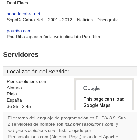
Dani Flaco
sopadecabra.net
SopaDeCabra.Net :: 2001 - 2012 :: Noticies : Discografia
pauriba.com
Pau Riba aquesta és la web oficial de Pau Riba
Servidores
Localización del Servidor
Piensasolutions.com
Almeria
Rioja
This page can't load
España
Google Maps
36.95, -2.45
correctly.
El entorno del lenguaje de programación es PHP/4.3.9. Sus
2 servidores de nombre son
ns2.piensasolutions.com
, y
Do you
OK
ns1.piensasolutions.com
. Está alojado por
own this
website?
Piensasolutions.com (Almeria, Rioja,) usando el Apache