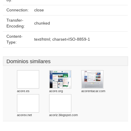
Connection:
close
Transfer-
chunked
Encoding:
Content-
text/html; charset=ISO-8859-1
Type:
Dominios similares
acore.es
acore.org
acorentacar.com
acorev.net
acoriz.blogspot.com