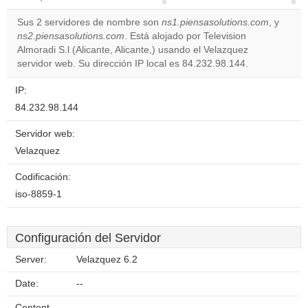
correctly.
Sus 2 servidores de nombre son
ns1.piensasolutions.com
, y
ns2.piensasolutions.com
. Está alojado por Television
Do you
OK
Almoradi S.l (Alicante, Alicante,) usando el Velazquez
own this
website?
servidor web. Su dirección IP local es 84.232.98.144.
IP:
84.232.98.144
Servidor web:
Velazquez
Codificación:
iso-8859-1
Configuración del Servidor
Server:
Velazquez 6.2
Date:
--
Content-