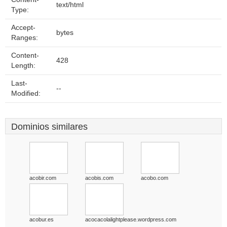
text/html
Type:
Accept-
bytes
Ranges:
Content-
428
Length:
Last-
--
Modified:
Dominios similares
acobir.com
acobis.com
acobo.com
acobur.es
acocacolalightplease.wordpress.com