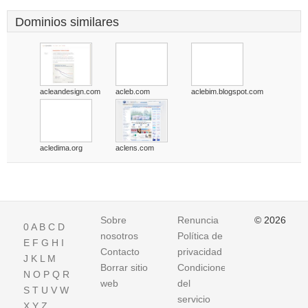
Dominios similares
acleandesign.com
acleb.com
aclebim.blogspot.com
acledima.org
aclens.com
Sobre
Renuncia
© 2026
0
A
B
C
D
nosotros
Política de
E
F
G
H
I
Contacto
privacidad
J
K
L
M
Borrar sitio
Condiciones
N
O
P
Q
R
web
del
S
T
U
V
W
servicio
X
Y
Z