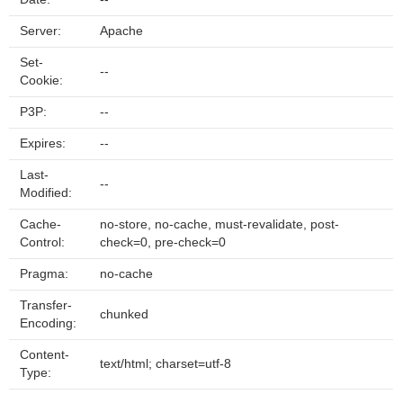
Server:
Apache
Set-
--
Cookie:
P3P:
--
Expires:
--
Last-
--
Modified:
Cache-
no-store, no-cache, must-revalidate, post-
Control:
check=0, pre-check=0
Pragma:
no-cache
Transfer-
chunked
Encoding:
Content-
text/html; charset=utf-8
Type: