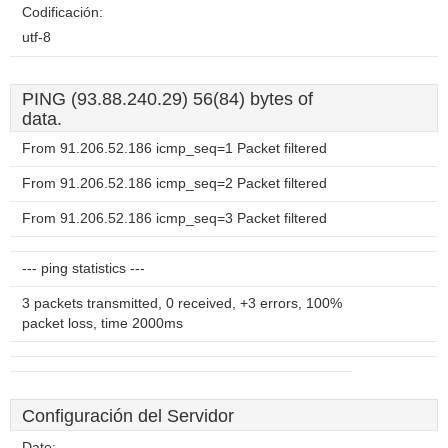
Codificación:
utf-8
PING (93.88.240.29) 56(84) bytes of
data.
From 91.206.52.186 icmp_seq=1 Packet filtered
From 91.206.52.186 icmp_seq=2 Packet filtered
From 91.206.52.186 icmp_seq=3 Packet filtered
--- ping statistics ---
3 packets transmitted, 0 received, +3 errors, 100%
packet loss, time 2000ms
Configuración del Servidor
Date:
--