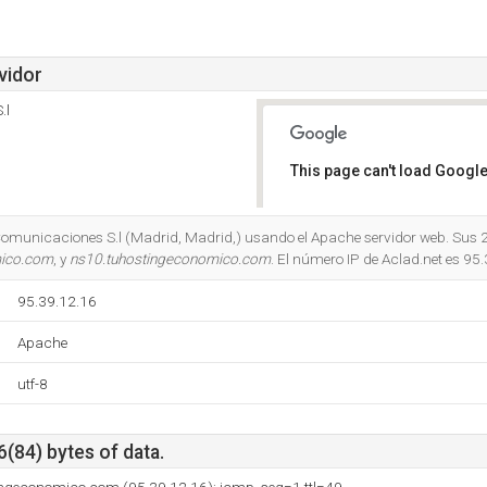
vidor
.l
This page can't load Google
Do you own this website?
Comunicaciones S.l (Madrid, Madrid,) usando el Apache servidor web. Sus 
mico.com
, y
ns10.tuhostingeconomico.com
. El número IP de Aclad.net es 95
95.39.12.16
Apache
utf-8
6(84) bytes of data.