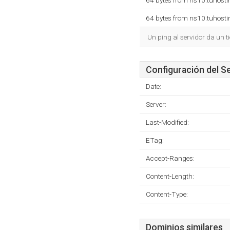
64 bytes from ns10.tuhost
64 bytes from ns10.tuhost
Un ping al servidor da un 
Configuración del S
Date:
Server:
Last-Modified:
ETag:
Accept-Ranges:
Content-Length:
Content-Type:
Dominios similares