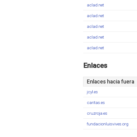
aclad.net
aclad.net
aclad.net
aclad.net
aclad.net
Enlaces
Enlaces hacia fuera
jcyl.es
caritas.es
cruzroja.es
fundacionluisvives.org