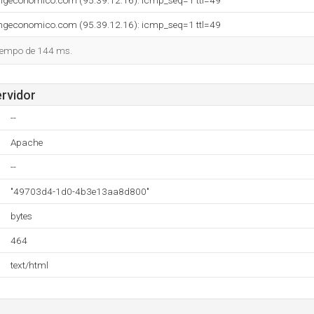
ingeconomico.com (95.39.12.16): icmp_seq=1 ttl=49
ingeconomico.com (95.39.12.16): icmp_seq=1 ttl=49
tiempo de 144 ms.
ervidor
--
Apache
--
"49703d4-1d0-4b3e13aa8d800"
bytes
464
text/html