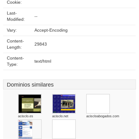
Cookie:
Last-
--
Modified:
Vary:
Accept-Encoding
Content-
29843
Length:
Content-
text/html
Type:
Dominios similares
acisclo.es
acisclo.net
aciscloabogados.com