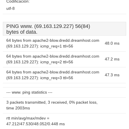
Codificación:
utf-8
PING www. (69.163.129.227) 56(84)
bytes of data.
64 bytes from apache2-blow.dredd.dreamhost.com
48.0 ms
(69.163.129.227): icmp_req=1 ttl=56
64 bytes from apache2-blow.dredd.dreamhost.com
47.2 ms
(69.163.129.227): icmp_req=2 ttl=56
64 bytes from apache2-blow.dredd.dreamhost.com
47.3 ms
(69.163.129.227): icmp_req=3 ttl=56
--- www. ping statistics ---
3 packets transmitted, 3 received, 0% packet loss,
time 2003ms
rtt min/avg/max/mdev =
47.212/47.530/48.052/0.448 ms