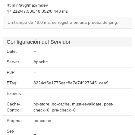
rtt min/avg/max/mdev =
47.212/47.530/48.052/0.448 ms
Un tiempo de 48.0 ms, se registra en una prueba de ping.
Configuración del Servidor
Date:
--
Server:
Apache
P3P:
--
ETag:
8224cf5e1775eac8a7e749276451cea9
Expires:
--
Cache-
no-store, no-cache, must-revalidate, post-
Control:
check=0, pre-check=0
Pragma:
no-cache
Set-
--