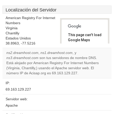
Localización del Servidor
American Registry For Internet
Numbers
Virginia
Chantilly
This page can't load
Estados Unidos
Google Maps
38.8963, -77.5216
correctly.
ns2.dreamhost.com
,
ns1.dreamhost.com
, y
Do you
ns3.dreamhost.com
son tus servidores de nombre DNS.
OK
own this
Está alojado por American Registry For Internet Numbers
website?
(Virginia, Chantilly,) usando el Apache servidor web. El
número IP de Acisap.org es 69.163.129.227.
IP:
69.163.129.227
Servidor web:
Apache