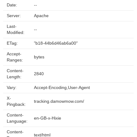
Date:
--
Server:
Apache
Last-
--
Modified:
ETag:
"b18-44b6d46ab6a00"
Accept-
bytes
Ranges:
Content-
2840
Length:
Vary:
Accept-Encoding,User-Agent
X-
tracking.damowmow.com/
Pingback:
Content-
en-GB-x-Hixie
Language:
Content-
text/html