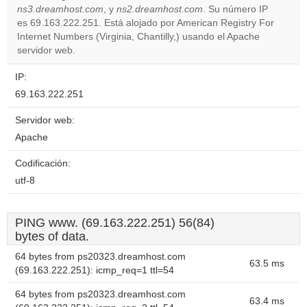
Do you
ns3.dreamhost.com
, y
ns2.dreamhost.com
. Su número IP
OK
own this
es 69.163.222.251. Está alojado por American Registry For
website?
Internet Numbers (Virginia, Chantilly,) usando el Apache
servidor web.
IP:
69.163.222.251
Servidor web:
Apache
Codificación:
utf-8
PING www. (69.163.222.251) 56(84)
bytes of data.
64 bytes from ps20323.dreamhost.com
63.5 ms
(69.163.222.251): icmp_req=1 ttl=54
64 bytes from ps20323.dreamhost.com
63.4 ms