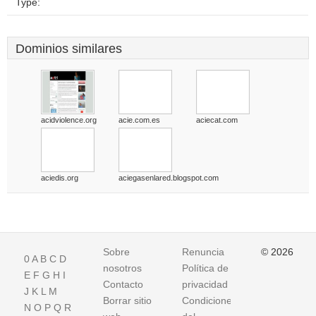
Type:
Dominios similares
acidviolence.org
acie.com.es
aciecat.com
aciedis.org
aciegasenlared.blogspot.com
Sobre
Renuncia
© 2026
0
A
B
C
D
nosotros
Política de
E
F
G
H
I
Contacto
privacidad
J
K
L
M
Borrar sitio
Condiciones
N
O
P
Q
R