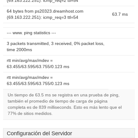
(69.163.222.251): icmp_req=2 ttl=54
64 bytes from ps20323.dreamhost.com
63.7 ms
(69.163.222.251): icmp_req=3 ttl=54
--- www. ping statistics ---
3 packets transmitted, 3 received, 0% packet loss,
time 2000ms
rtt min/avg/max/mdev =
63.455/63.595/63.755/0.123 ms
rtt min/avg/max/mdev =
63.455/63.595/63.755/0.123 ms
Un tiempo de 63.5 ms se registra en una prueba de ping,
también el promedio de tiempo de carga de página
completa es de 839 milliseconds. Esto es más lento que el
77% de sitios medidos.
Configuración del Servidor