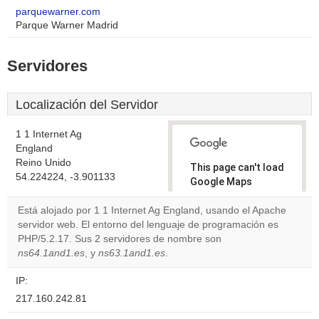
parquewarner.com
Parque Warner Madrid
Servidores
Localización del Servidor
1 1 Internet Ag
England
Reino Unido
This page can't load
54.224224, -3.901133
Google Maps
correctly.
Está alojado por 1 1 Internet Ag England, usando el Apache
servidor web. El entorno del lenguaje de programación es
Do you
OK
PHP/5.2.17. Sus 2 servidores de nombre son
own this
website?
ns64.1and1.es
, y
ns63.1and1.es
.
IP:
217.160.242.81