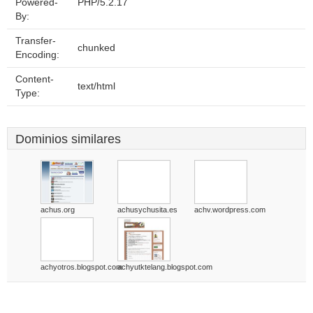
Powered-
PHP/5.2.17
By:
Transfer-
chunked
Encoding:
Content-
text/html
Type:
Dominios similares
achus.org
achusychusita.es
achv.wordpress.com
achyotros.blogspot.com
achyutktelang.blogspot.com