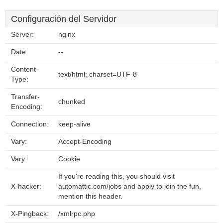
Configuración del Servidor
Server:
nginx
Date:
--
Content-
text/html; charset=UTF-8
Type:
Transfer-
chunked
Encoding:
Connection:
keep-alive
Vary:
Accept-Encoding
Vary:
Cookie
If you're reading this, you should visit
X-hacker:
automattic.com/jobs and apply to join the fun,
mention this header.
X-Pingback:
/xmlrpc.php