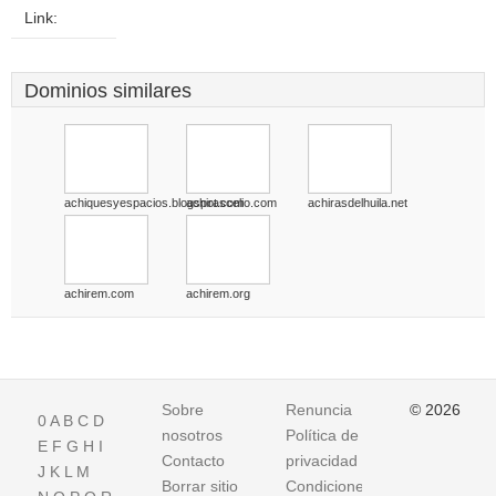
Link:
Dominios similares
achiquesyespacios.blogspot.com
achirascelio.com
achirasdelhuila.net
achirem.com
achirem.org
Sobre
Renuncia
© 2026
0
A
B
C
D
nosotros
Política de
E
F
G
H
I
Contacto
privacidad
J
K
L
M
Borrar sitio
Condiciones