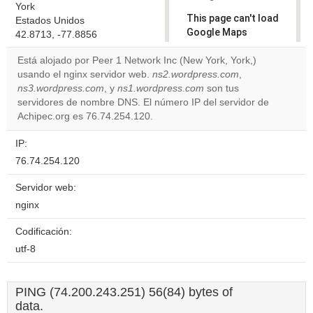
York
This page can't load
Estados Unidos
Google Maps
42.8713, -77.8856
correctly.
Está alojado por Peer 1 Network Inc (New York, York,)
usando el nginx servidor web.
ns2.wordpress.com
,
Do you
OK
ns3.wordpress.com
, y
ns1.wordpress.com
own this
son tus
website?
servidores de nombre DNS. El número IP del servidor de
Achipec.org es 76.74.254.120.
IP:
76.74.254.120
Servidor web:
nginx
Codificación:
utf-8
PING (74.200.243.251) 56(84) bytes of
data.