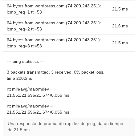
64 bytes from wordpress.com (74.200.243.251):
21.5 ms
icmp_req=1 ttl=53
64 bytes from wordpress.com (74.200.243.251):
21.6 ms
icmp_req=2 ttl=53
64 bytes from wordpress.com (74.200.243.251):
21.5 ms
icmp_req=3 ttl=53
--- ping statistics ---
3 packets transmitted, 3 received, 0% packet loss,
time 2002ms
rtt min/avg/max/mdev =
21.551/21.596/21.674/0.055 ms
rtt min/avg/max/mdev =
21.551/21.596/21.674/0.055 ms
Una respuesta de prueba de rapidez de ping, da un tiempo
de 21.5 ms.