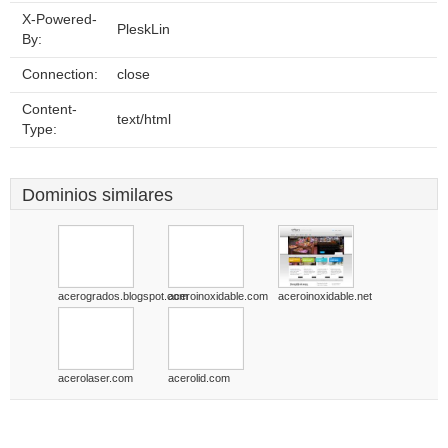
X-Powered-
PleskLin
By:
Connection:
close
Content-
text/html
Type:
Dominios similares
acerogrados.blogspot.com
aceroinoxidable.com
aceroinoxidable.net
acerolaser.com
acerolid.com