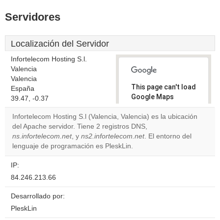
Servidores
Localización del Servidor
Infortelecom Hosting S.l.
Valencia
Valencia
This page can't load
España
Google Maps
39.47, -0.37
correctly.
Infortelecom Hosting S.l (Valencia, Valencia) es la ubicación
del Apache servidor. Tiene 2 registros DNS,
Do you
OK
ns.infortelecom.net
, y
ns2.infortelecom.net
own this
. El entorno del
website?
lenguaje de programación es PleskLin.
IP:
84.246.213.66
Desarrollado por:
PleskLin