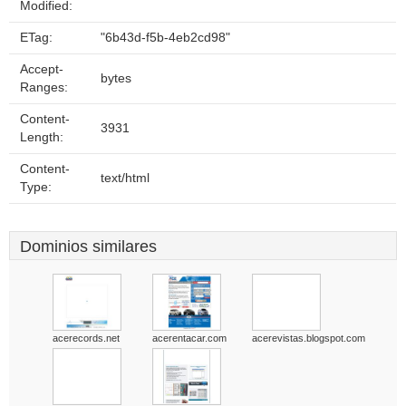
Modified:
ETag:
"6b43d-f5b-4eb2cd98"
Accept-
bytes
Ranges:
Content-
3931
Length:
Content-
text/html
Type:
Dominios similares
acerecords.net
acerentacar.com
acerevistas.blogspot.com