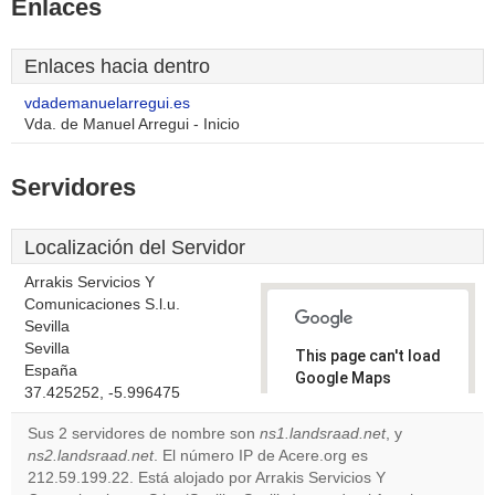
Enlaces
Enlaces hacia dentro
vdademanuelarregui.es
Vda. de Manuel Arregui - Inicio
Servidores
Localización del Servidor
Arrakis Servicios Y
Comunicaciones S.l.u.
Sevilla
Sevilla
This page can't load
España
Google Maps
37.425252, -5.996475
correctly.
Sus 2 servidores de nombre son
ns1.landsraad.net
, y
Do you
ns2.landsraad.net
. El número IP de Acere.org es
OK
own this
212.59.199.22. Está alojado por Arrakis Servicios Y
website?