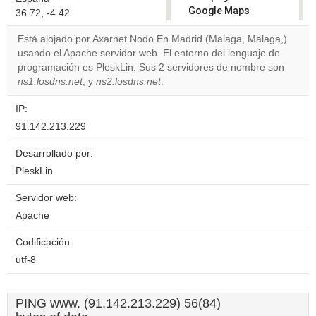
Google Maps
36.72, -4.42
correctly.
Está alojado por Axarnet Nodo En Madrid (Malaga, Malaga,)
usando el Apache servidor web. El entorno del lenguaje de
Do you
OK
programación es PleskLin. Sus 2 servidores de nombre son
own this
website?
ns1.losdns.net
, y
ns2.losdns.net
.
IP:
91.142.213.229
Desarrollado por:
PleskLin
Servidor web:
Apache
Codificación:
utf-8
PING www. (91.142.213.229) 56(84)