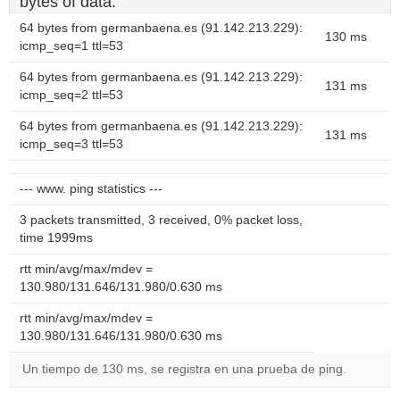
bytes of data.
64 bytes from germanbaena.es (91.142.213.229):
130 ms
icmp_seq=1 ttl=53
64 bytes from germanbaena.es (91.142.213.229):
131 ms
icmp_seq=2 ttl=53
64 bytes from germanbaena.es (91.142.213.229):
131 ms
icmp_seq=3 ttl=53
--- www. ping statistics ---
3 packets transmitted, 3 received, 0% packet loss,
time 1999ms
rtt min/avg/max/mdev =
130.980/131.646/131.980/0.630 ms
rtt min/avg/max/mdev =
130.980/131.646/131.980/0.630 ms
Un tiempo de 130 ms, se registra en una prueba de ping.