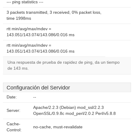
--- ping statistics ---
3 packets transmitted, 3 received, 0% packet loss,
time 1998ms
rtt min/avg/max/mdev =
143.051/143.074/143.086/0.016 ms
rtt min/avg/max/mdev =
143.051/143.074/143.086/0.016 ms
Una respuesta de prueba de rapidez de ping, da un tiempo
de 143 ms.
Configuración del Servidor
Date:
--
Apache/2.2.3 (Debian) mod_ssl/2.2.3
Server:
OpenSSL/0.9.8c mod_perl/2.0.2 Perl/v5.8.8
Cache-
no-cache, must-revalidate
Control: