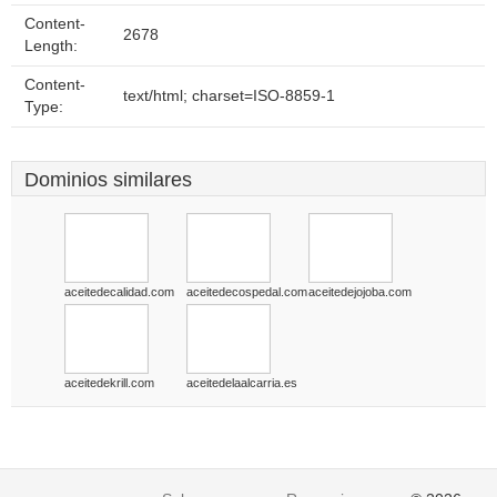
Content-
2678
Length:
Content-
text/html; charset=ISO-8859-1
Type:
Dominios similares
aceitedecalidad.com
aceitedecospedal.com
aceitedejojoba.com
aceitedekrill.com
aceitedelaalcarria.es