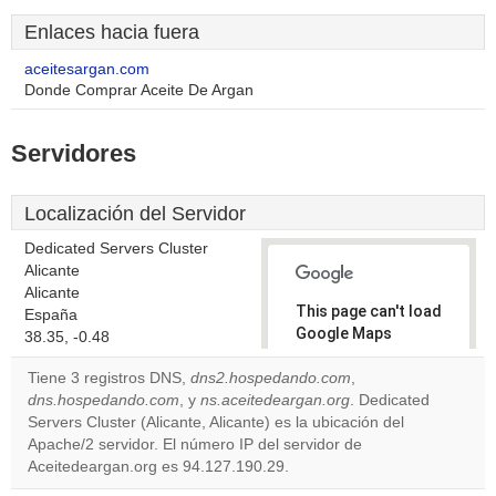
Enlaces hacia fuera
aceitesargan.com
Donde Comprar Aceite De Argan
Servidores
Localización del Servidor
Dedicated Servers Cluster
Alicante
Alicante
This page can't load
España
Google Maps
38.35, -0.48
correctly.
Tiene 3 registros DNS,
dns2.hospedando.com
,
dns.hospedando.com
, y
ns.aceitedeargan.org
. Dedicated
Do you
OK
Servers Cluster (Alicante, Alicante) es la ubicación del
own this
website?
Apache/2 servidor. El número IP del servidor de
Aceitedeargan.org es 94.127.190.29.