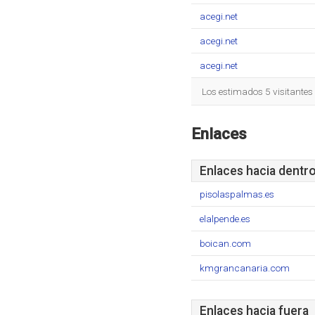
acegi.net
acegi.net
acegi.net
Los estimados 5 visitantes
Enlaces
Enlaces hacia dentr
pisolaspalmas.es
elalpende.es
boican.com
kmgrancanaria.com
Enlaces hacia fuera