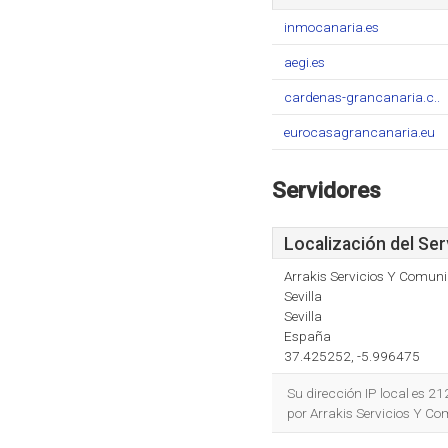
inmocanaria.es
aegi.es
cardenas-grancanaria.c..
eurocasagrancanaria.eu
Servidores
Localización del Ser
Arrakis Servicios Y Comunic
Sevilla
Sevilla
España
37.425252, -5.996475
Su dirección IP local es 2
por Arrakis Servicios Y Com