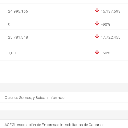
24.995.166
15.137.593
0
-90%
25.781.548
17.722.455
1,00
-60%
Quienes Somos, y Boican Informaci.
ACEGI. Asociación de Empresas Inmobiliarias de Canarias