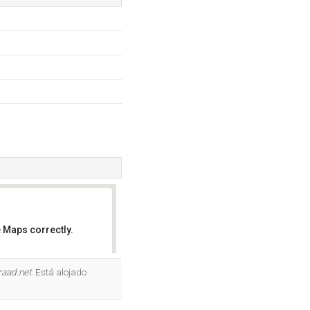
 Maps correctly.
OK
raad.net
. Está alojado