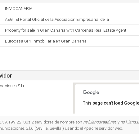
INMOCANARIA
AEGI: El Portal Oficial de la Asociación Empresarial de la
Property for sale in Gran Canaria with Cardenas Real Estate Agent
Eurocasa GPI. Inmobiliaria en Gran Canaria
vidor
aciones S.l.u.
This page can't load Google
Do you own this website?
12.59.199.22. Sus 2 servidores de nombre son
ns2.landsraad.net
, y
ns1.lands
unicaciones S.l.u (Sevilla, Sevilla,) usando el Apache servidor web.