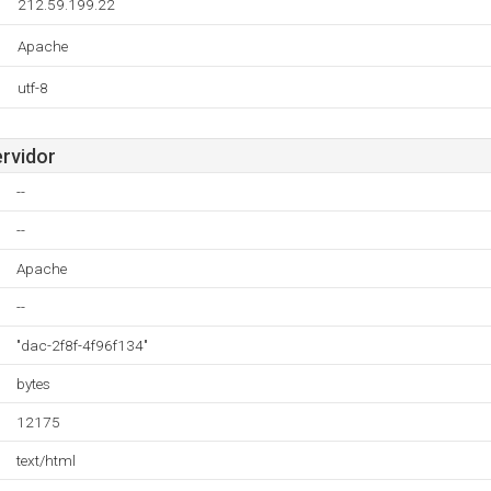
212.59.199.22
Apache
utf-8
ervidor
--
--
Apache
--
"dac-2f8f-4f96f134"
bytes
12175
text/html