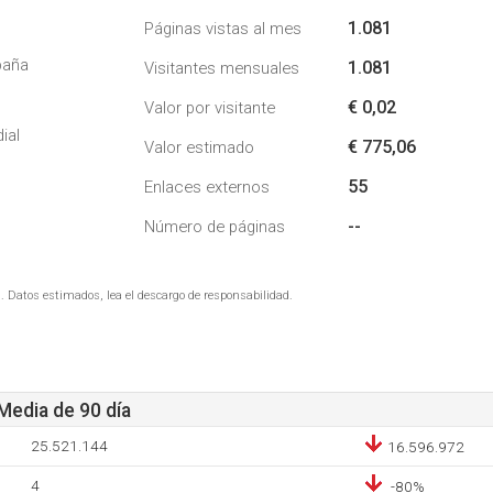
1.081
Páginas vistas al mes
paña
1.081
Visitantes mensuales
€ 0,02
Valor por visitante
1
ial
€ 775,06
Valor estimado
55
Enlaces externos
--
Número de páginas
. Datos estimados, lea el descargo de responsabilidad.
 Media de 90 día
25.521.144
16.596.972
4
-80%