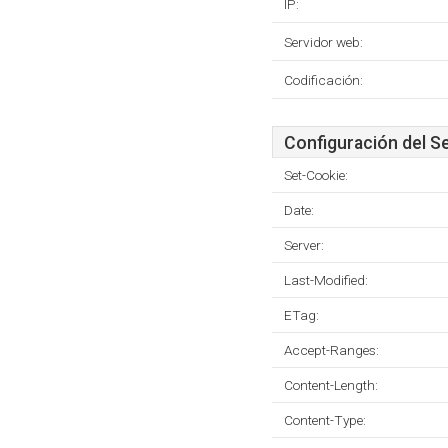
IP:
Servidor web:
Codificación:
Configuración del S
Set-Cookie:
Date:
Server:
Last-Modified:
ETag:
Accept-Ranges:
Content-Length:
Content-Type: