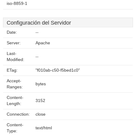
iso-8859-1
Configuración del Servidor
Date:
--
Server:
Apache
Last-
--
Modified:
ETag:
"f010ab-c50-f5bed1c0"
Accept-
bytes
Ranges:
Content-
3152
Length:
Connection:
close
Content-
text/html
Type: