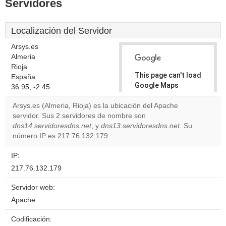
Servidores
Localización del Servidor
Arsys.es
Almeria
Rioja
This page can't load
España
Google Maps
36.95, -2.45
correctly.
Arsys.es (Almeria, Rioja) es la ubicación del Apache
servidor. Sus 2 servidores de nombre son
Do you
OK
dns14.servidoresdns.net
, y
dns13.servidoresdns.net
own this
. Su
website?
número IP es 217.76.132.179.
IP:
217.76.132.179
Servidor web:
Apache
Codificación: