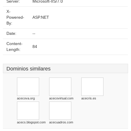
Server:
Microsoft-IIS/7.0
X-
Powered-
ASP.NET
By:
Date:
--
Content-
84
Length:
Dominios similares
acecova.org
acecovirtual.com
acecris.es
acecs.blogspot.com
acecuadros.com