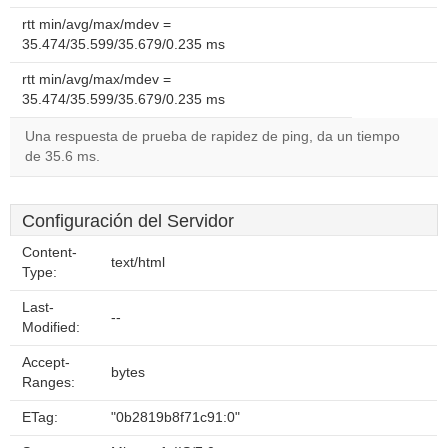
rtt min/avg/max/mdev =
35.474/35.599/35.679/0.235 ms
rtt min/avg/max/mdev =
35.474/35.599/35.679/0.235 ms
Una respuesta de prueba de rapidez de ping, da un tiempo
de 35.6 ms.
Configuración del Servidor
Content-
text/html
Type:
Last-
--
Modified:
Accept-
bytes
Ranges:
ETag:
"0b2819b8f71c91:0"