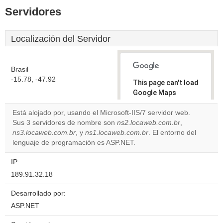
Servidores
Localización del Servidor
Brasil
-15.78, -47.92
This page can't load
Google Maps
correctly.
Está alojado por, usando el Microsoft-IIS/7 servidor web.
Sus 3 servidores de nombre son
ns2.locaweb.com.br
,
Do you
OK
ns3.locaweb.com.br
, y
ns1.locaweb.com.br
own this
. El entorno del
website?
lenguaje de programación es ASP.NET.
IP:
189.91.32.18
Desarrollado por:
ASP.NET