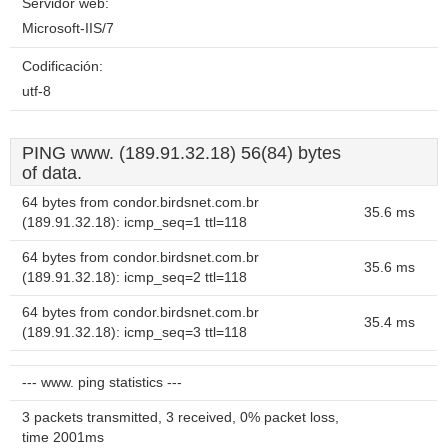
Servidor web:
Microsoft-IIS/7
Codificación:
utf-8
PING www. (189.91.32.18) 56(84) bytes
of data.
64 bytes from condor.birdsnet.com.br
35.6 ms
(189.91.32.18): icmp_seq=1 ttl=118
64 bytes from condor.birdsnet.com.br
35.6 ms
(189.91.32.18): icmp_seq=2 ttl=118
64 bytes from condor.birdsnet.com.br
35.4 ms
(189.91.32.18): icmp_seq=3 ttl=118
--- www. ping statistics ---
3 packets transmitted, 3 received, 0% packet loss,
time 2001ms