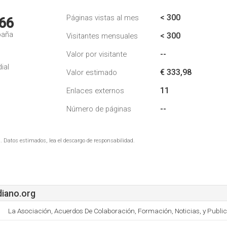
< 300
Páginas vistas al mes
66
paña
< 300
Visitantes mensuales
--
Valor por visitante
ial
€ 333,98
Valor estimado
11
Enlaces externos
--
Número de páginas
. Datos estimados, lea el descargo de responsabilidad.
iano.org
La Asociación, Acuerdos De Colaboración, Formación, Noticias, y Public