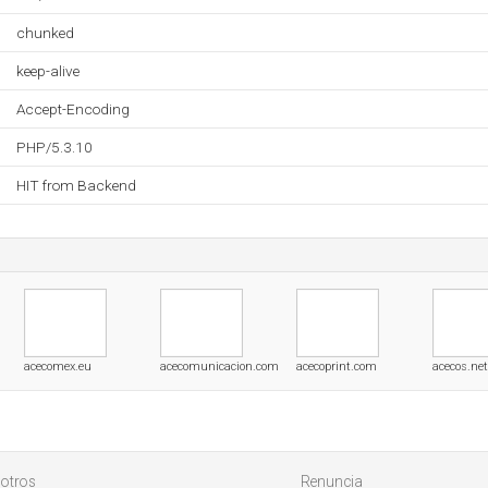
chunked
keep-alive
Accept-Encoding
PHP/5.3.10
HIT from Backend
acecomex.eu
acecomunicacion.com
acecoprint.com
acecos.net
otros
Renuncia