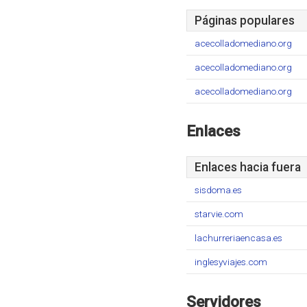
Páginas populares
acecolladomediano.org
acecolladomediano.org
acecolladomediano.org
Enlaces
Enlaces hacia fuera
sisdoma.es
starvie.com
lachurreriaencasa.es
inglesyviajes.com
Servidores