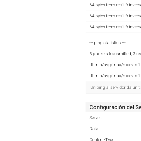
64 bytes from res1-fr.inve
64 bytes from res1-fr.inve
64 bytes from res1-fr.inve
--- ping statistics ---
3 packets transmitted, 3 r
rtt min/avg/max/mdev = 
rtt min/avg/max/mdev = 
Un ping al servidor da un 
Configuración del S
Server:
Date:
Content-Type: