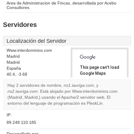
Area de Administracion de Fincas, desarrollada por Acebo
Consultores
Servidores
Localización del Servidor
Www.interdominios.com
Madrid
Madrid
This page can't load
España
Google Maps
40.4, -3.68
correctly.
Hay 2 servidores de nombre,
ns1.iauriga.com
, y
ns2.iauriga.com
. Está alojado por Www.interdominios.com
Do you
OK
(Madrid, Madrid,) usando el Apache/2 servidor web. El
own this
website?
entorno del lenguaje de programación es PleskLin.
IP:
89.248.110.185
Desarrollado por: