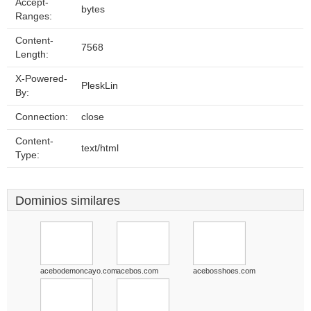
Accept-
bytes
Ranges:
Content-
7568
Length:
X-Powered-
PleskLin
By:
Connection:
close
Content-
text/html
Type:
Dominios similares
acebodemoncayo.com
acebos.com
acebosshoes.com