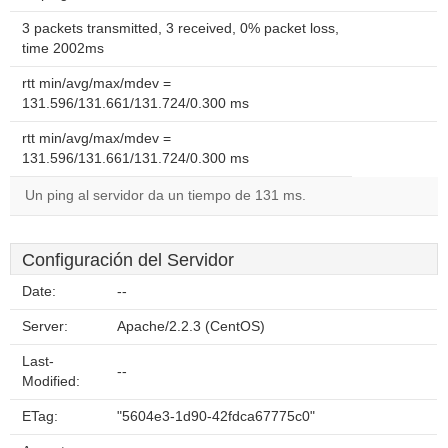
3 packets transmitted, 3 received, 0% packet loss,
time 2002ms
rtt min/avg/max/mdev =
131.596/131.661/131.724/0.300 ms
rtt min/avg/max/mdev =
131.596/131.661/131.724/0.300 ms
Un ping al servidor da un tiempo de 131 ms.
Configuración del Servidor
Date:
--
Server:
Apache/2.2.3 (CentOS)
Last-
--
Modified:
ETag:
"5604e3-1d90-42fdca67775c0"