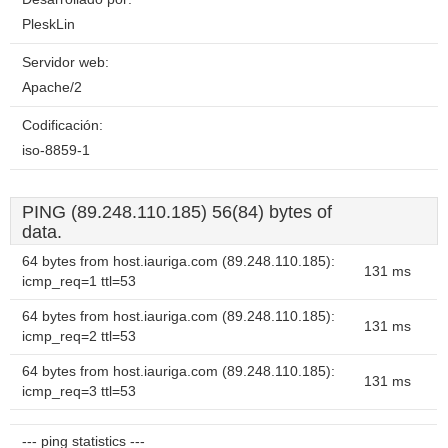
PleskLin
Servidor web:
Apache/2
Codificación:
iso-8859-1
PING (89.248.110.185) 56(84) bytes of
data.
64 bytes from host.iauriga.com (89.248.110.185):
131 ms
icmp_req=1 ttl=53
64 bytes from host.iauriga.com (89.248.110.185):
131 ms
icmp_req=2 ttl=53
64 bytes from host.iauriga.com (89.248.110.185):
131 ms
icmp_req=3 ttl=53
--- ping statistics ---