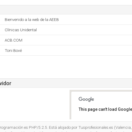
Bienvenido a la web de la AEEB
Clínicas Unidental
ACB.COM
Toni Bové
vidor
This page can't load Google
Do you own this website?
 programación es PHP/5.2.5. Está alojado por Tusprofesionales.es (Valencia,