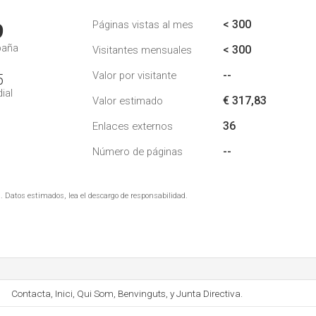
< 300
Páginas vistas al mes
9
paña
< 300
Visitantes mensuales
--
Valor por visitante
5
ial
€ 317,83
Valor estimado
36
Enlaces externos
--
Número de páginas
. Datos estimados, lea el descargo de responsabilidad.
Contacta, Inici, Qui Som, Benvinguts, y Junta Directiva.