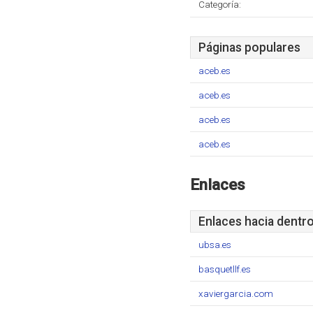
Categoría:
Páginas populares
aceb.es
aceb.es
aceb.es
aceb.es
Enlaces
Enlaces hacia dentr
ubsa.es
basquetllf.es
xaviergarcia.com