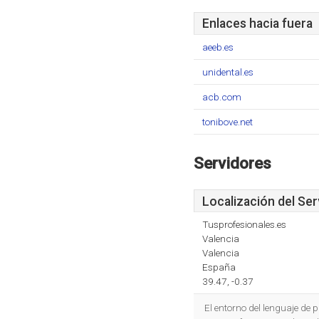
Enlaces hacia fuera
aeeb.es
unidental.es
acb.com
tonibove.net
Servidores
Localización del Ser
Tusprofesionales.es
Valencia
Valencia
España
39.47, -0.37
El entorno del lenguaje de