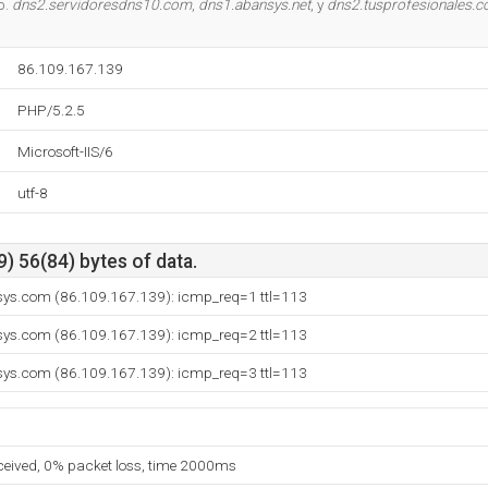
b.
dns2.servidoresdns10.com
,
dns1.abansys.net
, y
dns2.tusprofesionales.
86.109.167.139
PHP/5.2.5
Microsoft-IIS/6
utf-8
) 56(84) bytes of data.
ys.com (86.109.167.139): icmp_req=1 ttl=113
ys.com (86.109.167.139): icmp_req=2 ttl=113
ys.com (86.109.167.139): icmp_req=3 ttl=113
eceived, 0% packet loss, time 2000ms