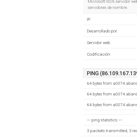
Microsoft-IIS/6 servidor we
servidores de nombre.
IP:
Desarrollado por:
Servidor web:
Codificación:
PING (86.109.167.139
64 bytes from a0074.abans
64 bytes from a0074.abans
64 bytes from a0074.abans
--- ping statistics ---
3 packets transmitted, 3 r