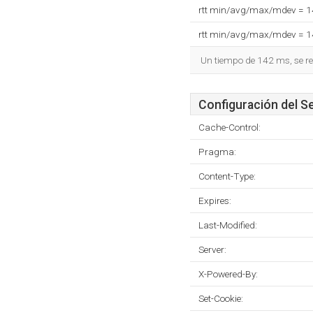
rtt min/avg/max/mdev = 
rtt min/avg/max/mdev = 
Un tiempo de 142 ms, se re
Configuración del S
Cache-Control:
Pragma:
Content-Type:
Expires:
Last-Modified:
Server:
X-Powered-By:
Set-Cookie: