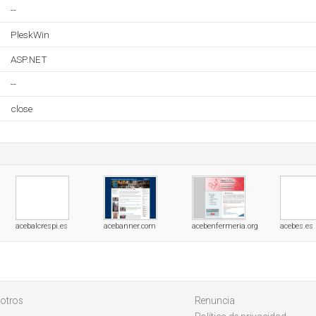
--
PleskWin
ASP.NET
--
close
acebalcrespi.es
acebanner.com
acebenfermeria.org
acebes.es
otros
Renuncia