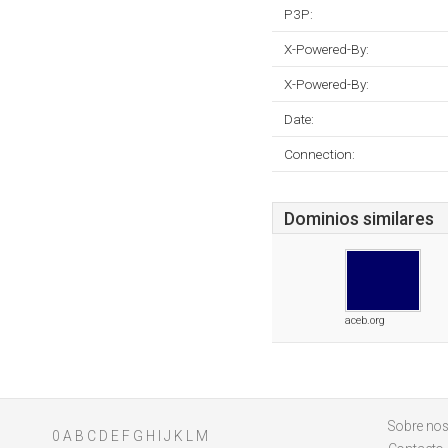
P3P:
X-Powered-By:
X-Powered-By:
Date:
Connection:
Dominios similares
aceb.org
Sobre nos
0
A
B
C
D
E
F
G
H
I
J
K
L
M