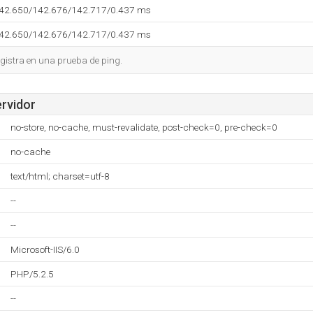
142.650/142.676/142.717/0.437 ms
142.650/142.676/142.717/0.437 ms
gistra en una prueba de ping.
ervidor
no-store, no-cache, must-revalidate, post-check=0, pre-check=0
no-cache
text/html; charset=utf-8
--
--
Microsoft-IIS/6.0
PHP/5.2.5
--