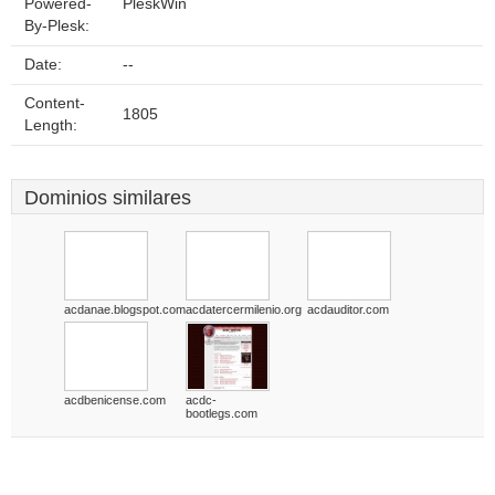
Powered-
PleskWin
By-Plesk:
Date:
--
Content-
1805
Length:
Dominios similares
acdanae.blogspot.com
acdatercermilenio.org
acdauditor.com
acdbenicense.com
acdc-
bootlegs.com