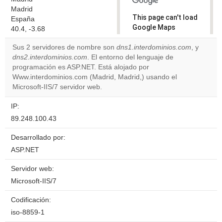
Madrid
This page can't load
España
Google Maps
40.4, -3.68
correctly.
Sus 2 servidores de nombre son
dns1.interdominios.com
, y
dns2.interdominios.com
. El entorno del lenguaje de
Do you
OK
programación es ASP.NET. Está alojado por
own this
website?
Www.interdominios.com (Madrid, Madrid,) usando el
Microsoft-IIS/7 servidor web.
IP:
89.248.100.43
Desarrollado por:
ASP.NET
Servidor web:
Microsoft-IIS/7
Codificación:
iso-8859-1