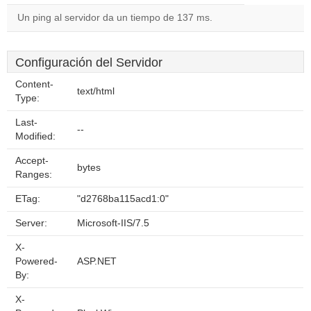
Un ping al servidor da un tiempo de 137 ms.
Configuración del Servidor
Content-
text/html
Type:
Last-
--
Modified:
Accept-
bytes
Ranges:
ETag:
"d2768ba115acd1:0"
Server:
Microsoft-IIS/7.5
X-
Powered-
ASP.NET
By:
X-