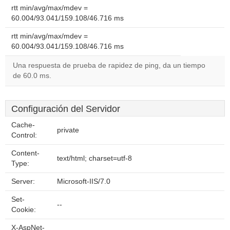
rtt min/avg/max/mdev =
60.004/93.041/159.108/46.716 ms
rtt min/avg/max/mdev =
60.004/93.041/159.108/46.716 ms
Una respuesta de prueba de rapidez de ping, da un tiempo
de 60.0 ms.
Configuración del Servidor
Cache-
private
Control:
Content-
text/html; charset=utf-8
Type:
Server:
Microsoft-IIS/7.0
Set-
--
Cookie:
X-AspNet-