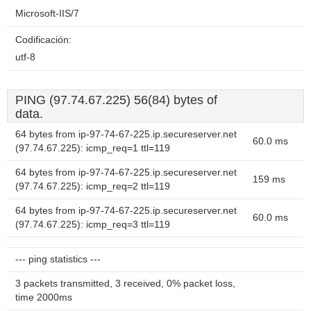
Microsoft-IIS/7
Codificación:
utf-8
PING (97.74.67.225) 56(84) bytes of
data.
64 bytes from ip-97-74-67-225.ip.secureserver.net
60.0 ms
(97.74.67.225): icmp_req=1 ttl=119
64 bytes from ip-97-74-67-225.ip.secureserver.net
159 ms
(97.74.67.225): icmp_req=2 ttl=119
64 bytes from ip-97-74-67-225.ip.secureserver.net
60.0 ms
(97.74.67.225): icmp_req=3 ttl=119
--- ping statistics ---
3 packets transmitted, 3 received, 0% packet loss,
time 2000ms