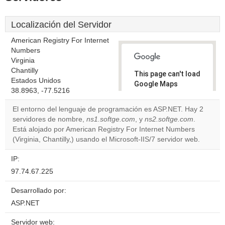
Localización del Servidor
American Registry For Internet
Numbers
Virginia
Chantilly
This page can't load
Estados Unidos
Google Maps
38.8963, -77.5216
correctly.
El entorno del lenguaje de programación es ASP.NET. Hay 2
Do you
servidores de nombre,
ns1.softge.com
, y
ns2.softge.com
.
OK
own this
Está alojado por American Registry For Internet Numbers
website?
(Virginia, Chantilly,) usando el Microsoft-IIS/7 servidor web.
IP:
97.74.67.225
Desarrollado por:
ASP.NET
Servidor web: