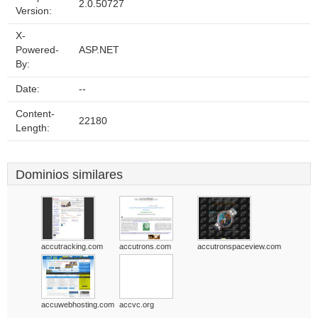
2.0.50727
Version:
X-
Powered-
ASP.NET
By:
Date:
--
Content-
22180
Length:
Dominios similares
accutracking.com
accutrons.com
accutronspaceview.com
accuwebhosting.com
accvc.org