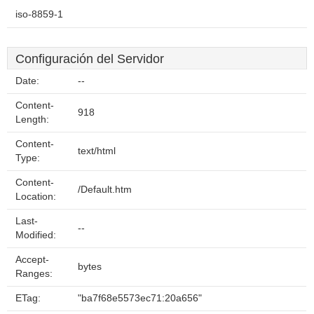
iso-8859-1
Configuración del Servidor
Date:
--
Content-
918
Length:
Content-
text/html
Type:
Content-
/Default.htm
Location:
Last-
--
Modified:
Accept-
bytes
Ranges:
ETag:
"ba7f68e5573ec71:20a656"