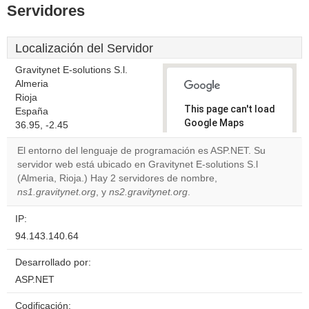
Servidores
Localización del Servidor
Gravitynet E-solutions S.l.
Almeria
Rioja
This page can't load
España
Google Maps
36.95, -2.45
correctly.
El entorno del lenguaje de programación es ASP.NET. Su
servidor web está ubicado en Gravitynet E-solutions S.l
Do you
OK
(Almeria, Rioja.) Hay 2 servidores de nombre,
own this
website?
ns1.gravitynet.org
, y
ns2.gravitynet.org
.
IP:
94.143.140.64
Desarrollado por:
ASP.NET
Codificación: