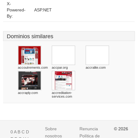
X-
Powered-
ASP.NET
By:
Dominios similares
accoutrements.com
accpar.org
accralite.com
accraply.com
accreditation-
services.com
Sobre
Renuncia
© 2026
0
A
B
C
D
nosotros
Política de