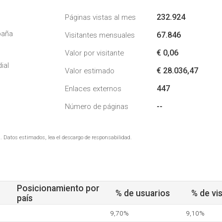
232.924
Páginas vistas al mes
paña
67.846
Visitantes mensuales
€ 0,06
Valor por visitante
ial
€ 28.036,47
Valor estimado
447
Enlaces externos
--
Número de páginas
. Datos estimados, lea el descargo de responsabilidad.
Posicionamiento por
% de usuarios
% de vis
país
9,70%
9,10%