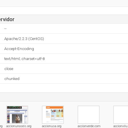
ervidor
--
Apache/2.2.3 (CentOS)
Accept-Encoding
text/html; charset=utf-8
close
chunked
rg
accionunoseis.org
accionusa.org
accionverde.com
accionvil