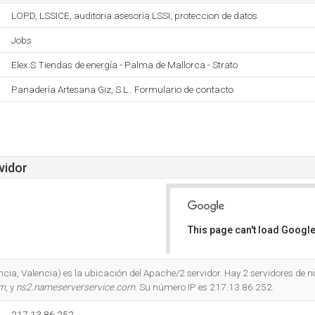
LOPD, LSSICE, auditoria asesoria LSSI, proteccion de datos
Jobs
Elex.S Tiendas de energía - Palma de Mallorca - Strato
Panadería Artesana Giz, S.L.. Formulario de contacto
vidor
This page can't load Google
Do you own this website?
ncia, Valencia) es la ubicación del Apache/2 servidor. Hay 2 servidores de 
om
, y
ns2.nameserverservice.com
. Su número IP es 217.13.86.252.
217.13.86.252