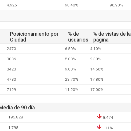
4.926
90,40%
90,90%
.
Posicionamiento por
% de
% de vistas de la
Ciudad
usuarios
página
2470
6.50%
4.10%
3036
5.00%
2.30%
3423
9.00%
14.50%
4733
23.70%
17.80%
7129
11.20%
17.00%
 Media de 90 día
195.828
8.474
1.798
-11%