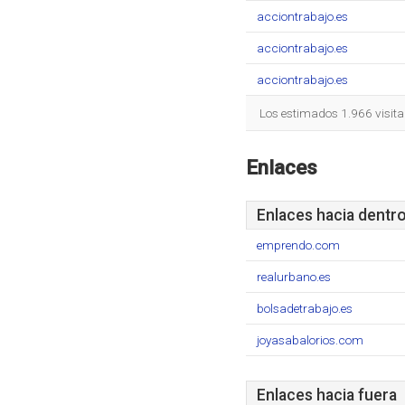
acciontrabajo.es
acciontrabajo.es
acciontrabajo.es
Los estimados 1.966 visita
Enlaces
Enlaces hacia dentr
emprendo.com
realurbano.es
bolsadetrabajo.es
joyasabalorios.com
Enlaces hacia fuera