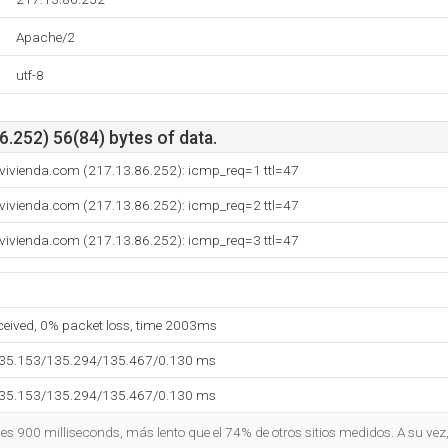
Apache/2
utf-8
.252) 56(84) bytes of data.
vivienda.com (217.13.86.252): icmp_req=1 ttl=47
vivienda.com (217.13.86.252): icmp_req=2 ttl=47
vivienda.com (217.13.86.252): icmp_req=3 ttl=47
eceived, 0% packet loss, time 2003ms
135.153/135.294/135.467/0.130 ms
135.153/135.294/135.467/0.130 ms
o es 900 milliseconds, más lento que el 74% de otros sitios medidos. A su vez