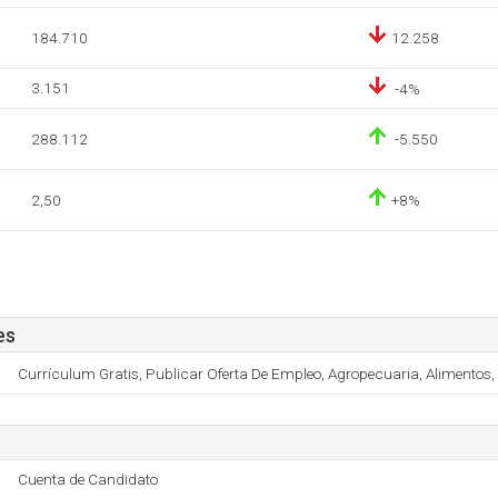
184.710
12.258
3.151
-4%
288.112
-5.550
2,50
+8%
es
Currículum Gratis, Publicar Oferta De Empleo, Agropecuaria, Alimentos, 
Cuenta de Candidato