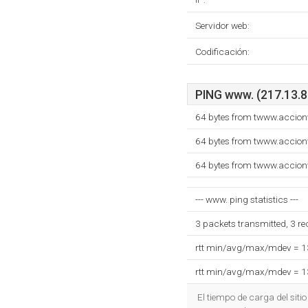
Servidor web:
Codificación:
PING www. (217.13.86
64 bytes from twww.accion
64 bytes from twww.accion
64 bytes from twww.accion
--- www. ping statistics ---
3 packets transmitted, 3 r
rtt min/avg/max/mdev = 
rtt min/avg/max/mdev = 
El tiempo de carga del siti