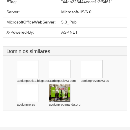
ETag:
"44ea223444eacc1:2f5461"
Server:
Microsoft-IIS/6.0
MicrosoftOfficeWebServer:
5.0_Pub
X-Powered-By:
ASP.NET
Dominios similares
accionpoetica.blogspot.com
accionpositiva.com
accionpreventiva.es
accionpro.es
accionpropaganda.org