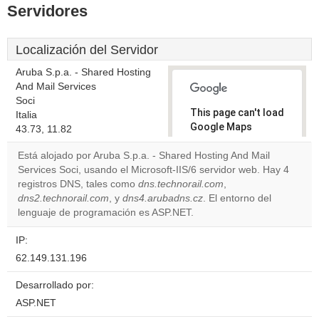
Servidores
Localización del Servidor
Aruba S.p.a. - Shared Hosting
And Mail Services
Soci
This page can't load
Italia
Google Maps
43.73, 11.82
correctly.
Está alojado por Aruba S.p.a. - Shared Hosting And Mail
Services Soci, usando el Microsoft-IIS/6 servidor web. Hay 4
Do you
OK
registros DNS, tales como
dns.technorail.com
own this
,
website?
dns2.technorail.com
, y
dns4.arubadns.cz
. El entorno del
lenguaje de programación es ASP.NET.
IP:
62.149.131.196
Desarrollado por:
ASP.NET