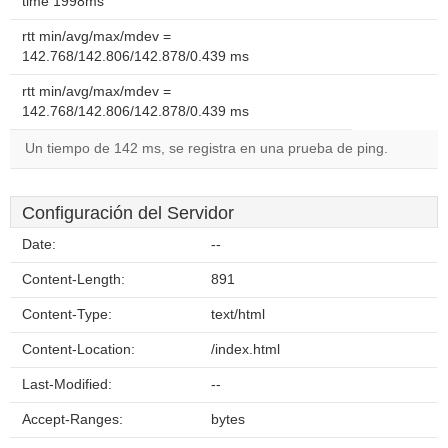
time 1998ms
rtt min/avg/max/mdev =
142.768/142.806/142.878/0.439 ms
rtt min/avg/max/mdev =
142.768/142.806/142.878/0.439 ms
Un tiempo de 142 ms, se registra en una prueba de ping.
Configuración del Servidor
Date:
--
Content-Length:
891
Content-Type:
text/html
Content-Location:
/index.html
Last-Modified:
--
Accept-Ranges:
bytes