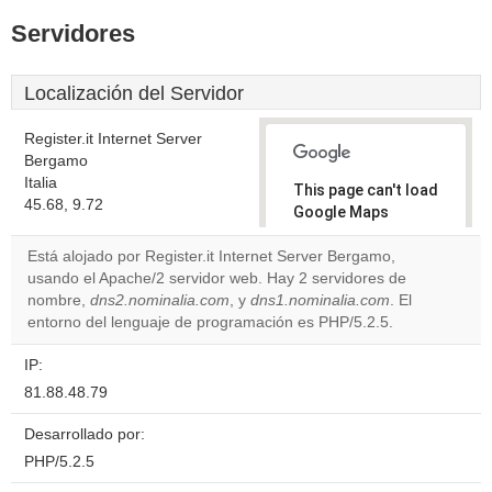
Servidores
Localización del Servidor
Register.it Internet Server
Bergamo
Italia
This page can't load
45.68, 9.72
Google Maps
correctly.
Está alojado por Register.it Internet Server Bergamo,
usando el Apache/2 servidor web. Hay 2 servidores de
Do you
OK
nombre,
dns2.nominalia.com
, y
dns1.nominalia.com
own this
. El
website?
entorno del lenguaje de programación es PHP/5.2.5.
IP:
81.88.48.79
Desarrollado por:
PHP/5.2.5