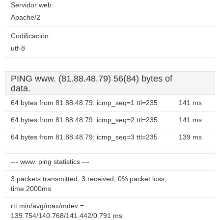
Servidor web:
Apache/2
Codificación:
utf-8
PING www. (81.88.48.79) 56(84) bytes of
data.
64 bytes from 81.88.48.79: icmp_seq=1 ttl=235
141 ms
64 bytes from 81.88.48.79: icmp_seq=2 ttl=235
141 ms
64 bytes from 81.88.48.79: icmp_seq=3 ttl=235
139 ms
--- www. ping statistics ---
3 packets transmitted, 3 received, 0% packet loss,
time 2000ms
rtt min/avg/max/mdev =
139.754/140.768/141.442/0.791 ms