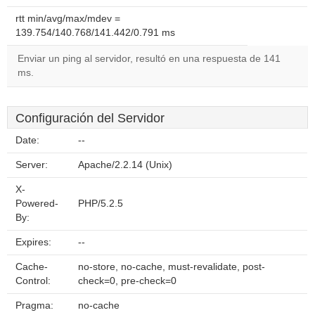
rtt min/avg/max/mdev =
139.754/140.768/141.442/0.791 ms
Enviar un ping al servidor, resultó en una respuesta de 141
ms.
Configuración del Servidor
Date:
--
Server:
Apache/2.2.14 (Unix)
X-
Powered-
PHP/5.2.5
By:
Expires:
--
Cache-
no-store, no-cache, must-revalidate, post-
Control:
check=0, pre-check=0
Pragma:
no-cache