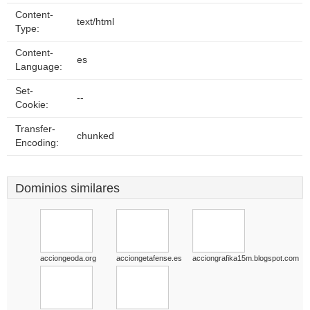
Content-
text/html
Type:
Content-
es
Language:
Set-
--
Cookie:
Transfer-
chunked
Encoding:
Dominios similares
acciongeoda.org
acciongetafense.es
acciongrafika15m.blogspot.com