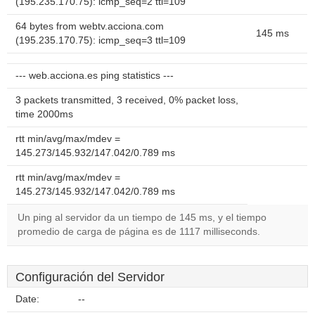
(195.235.170.75): icmp_seq=2 ttl=109
64 bytes from webtv.acciona.com
145 ms
(195.235.170.75): icmp_seq=3 ttl=109
--- web.acciona.es ping statistics ---
3 packets transmitted, 3 received, 0% packet loss,
time 2000ms
rtt min/avg/max/mdev =
145.273/145.932/147.042/0.789 ms
rtt min/avg/max/mdev =
145.273/145.932/147.042/0.789 ms
Un ping al servidor da un tiempo de 145 ms, y el tiempo
promedio de carga de página es de 1117 milliseconds.
Configuración del Servidor
Date:
--