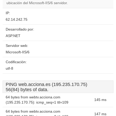
ubicación del Microsoft-IIS/6 servidor.
IP:
62.14.242.75
Desarrollado por:
ASP.NET
Servidor web:
Microsoft-IIS/6
Codificación:
utf-8
PING web.acciona.es (195.235.170.75)
56(84) bytes of data.
64 bytes from webtv.acciona.com
145 ms
(195.235.170.75): icmp_seq=1 ttl=109
64 bytes from webtv.acciona.com
147 ms