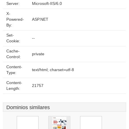
Server:
Microsoft-IIS/6.0
X-
Powered-
ASP.NET
By:
Set-
--
Cookie:
Cache-
private
Control:
Content-
text/html; charset=utf-8
Type:
Content-
21757
Length:
Dominios similares