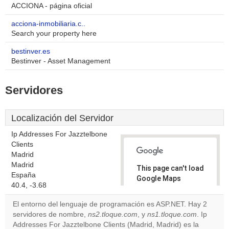
ACCIONA - página oficial
acciona-inmobiliaria.c..
Search your property here
bestinver.es
Bestinver - Asset Management
Servidores
Localización del Servidor
Ip Addresses For Jazztelbone
Clients
Madrid
Madrid
This page can't load
España
Google Maps
40.4, -3.68
correctly.
El entorno del lenguaje de programación es ASP.NET. Hay 2
Do you
servidores de nombre,
ns2.tloque.com
, y
ns1.tloque.com
. Ip
OK
own this
Addresses For Jazztelbone Clients (Madrid, Madrid) es la
website?