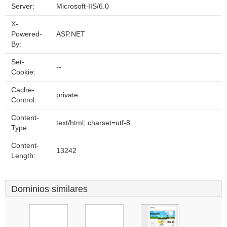
Server:
Microsoft-IIS/6.0
X-
Powered-
ASP.NET
By:
Set-
--
Cookie:
Cache-
private
Control:
Content-
text/html; charset=utf-8
Type:
Content-
13242
Length:
Dominios similares