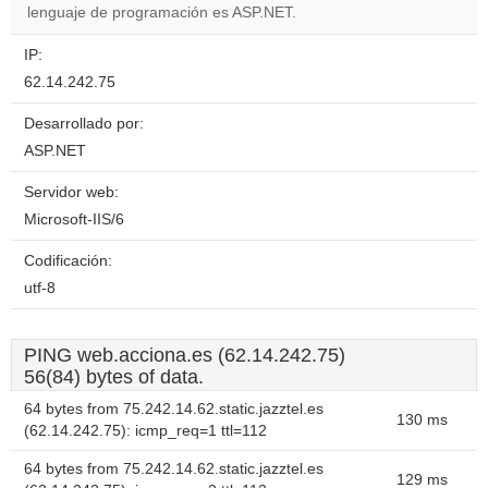
lenguaje de programación es ASP.NET.
IP:
62.14.242.75
Desarrollado por:
ASP.NET
Servidor web:
Microsoft-IIS/6
Codificación:
utf-8
PING web.acciona.es (62.14.242.75)
56(84) bytes of data.
64 bytes from 75.242.14.62.static.jazztel.es
130 ms
(62.14.242.75): icmp_req=1 ttl=112
64 bytes from 75.242.14.62.static.jazztel.es
129 ms