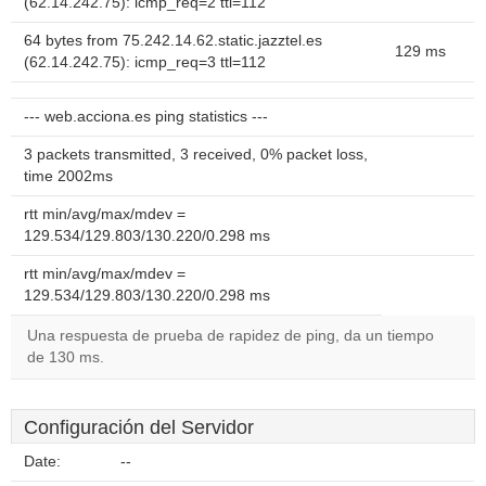
(62.14.242.75): icmp_req=2 ttl=112
64 bytes from 75.242.14.62.static.jazztel.es
129 ms
(62.14.242.75): icmp_req=3 ttl=112
--- web.acciona.es ping statistics ---
3 packets transmitted, 3 received, 0% packet loss,
time 2002ms
rtt min/avg/max/mdev =
129.534/129.803/130.220/0.298 ms
rtt min/avg/max/mdev =
129.534/129.803/130.220/0.298 ms
Una respuesta de prueba de rapidez de ping, da un tiempo
de 130 ms.
Configuración del Servidor
Date:
--