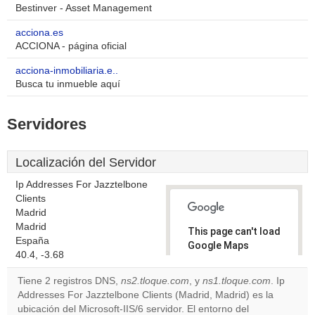
Bestinver - Asset Management
acciona.es
ACCIONA - página oficial
acciona-inmobiliaria.e..
Busca tu inmueble aquí
Servidores
Localización del Servidor
Ip Addresses For Jazztelbone
Clients
Madrid
Madrid
This page can't load
España
Google Maps
40.4, -3.68
correctly.
Tiene 2 registros DNS,
ns2.tloque.com
, y
ns1.tloque.com
. Ip
Do you
Addresses For Jazztelbone Clients (Madrid, Madrid) es la
OK
own this
ubicación del Microsoft-IIS/6 servidor. El entorno del
website?