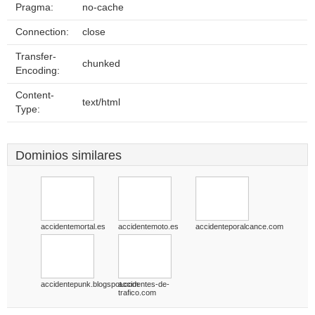
Pragma:
no-cache
Connection:
close
Transfer-
chunked
Encoding:
Content-
text/html
Type:
Dominios similares
accidentemortal.es
accidentemoto.es
accidenteporalcance.com
accidentepunk.blogspot.com
accidentes-de-
trafico.com