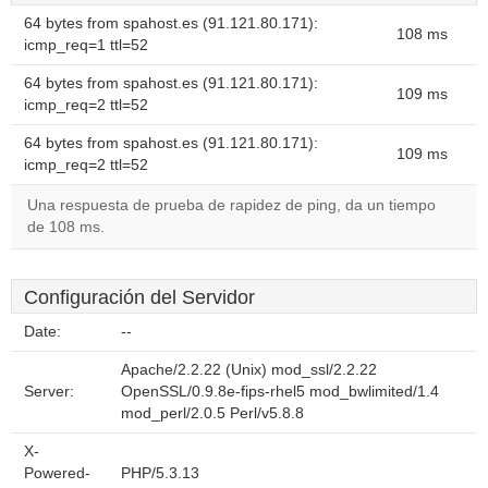
64 bytes from spahost.es (91.121.80.171):
108 ms
icmp_req=1 ttl=52
64 bytes from spahost.es (91.121.80.171):
109 ms
icmp_req=2 ttl=52
64 bytes from spahost.es (91.121.80.171):
109 ms
icmp_req=2 ttl=52
Una respuesta de prueba de rapidez de ping, da un tiempo
de 108 ms.
Configuración del Servidor
Date:
--
Apache/2.2.22 (Unix) mod_ssl/2.2.22
Server:
OpenSSL/0.9.8e-fips-rhel5 mod_bwlimited/1.4
mod_perl/2.0.5 Perl/v5.8.8
X-
Powered-
PHP/5.3.13