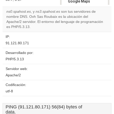
Google Maps
correctly.
ns0.spahost.es
, y
ns3.spahost.es
son tus servidores de
nombre DNS. Ovh Sas Roubaix es la ubicación del
Do you
OK
Apache/2 servidor. El entorno del lenguaje de programación
own this
website?
es PHP/5.3.13.
IP:
91.121.80.171
Desarrollado por:
PHP/5.3.13
Servidor web:
Apache/2
Codificación:
utf-8
PING (91.121.80.171) 56(84) bytes of
data.