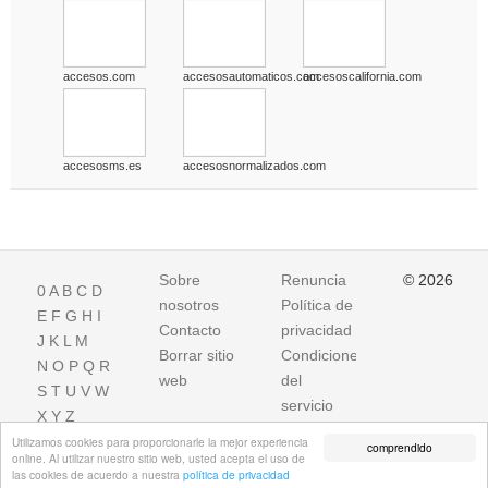
accesos.com
accesosautomaticos.com
accesoscalifornia.com
accesosms.es
accesosnormalizados.com
Sobre
Renuncia
© 2026
0
A
B
C
D
nosotros
Política de
E
F
G
H
I
Contacto
privacidad
J
K
L
M
Borrar sitio
Condiciones
N
O
P
Q
R
web
del
S
T
U
V
W
servicio
X
Y
Z
Utilizamos cookies para proporcionarle la mejor experiencia
comprendido
online. Al utilizar nuestro sitio web, usted acepta el uso de
las cookies de acuerdo a nuestra
política de privacidad