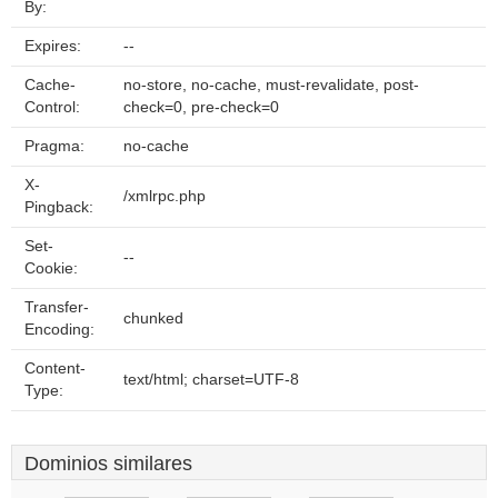
By:
Expires:
--
Cache-
no-store, no-cache, must-revalidate, post-
Control:
check=0, pre-check=0
Pragma:
no-cache
X-
/xmlrpc.php
Pingback:
Set-
--
Cookie:
Transfer-
chunked
Encoding:
Content-
text/html; charset=UTF-8
Type:
Dominios similares