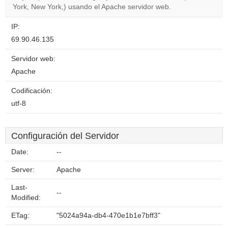
website?
York, New York,) usando el Apache servidor web.
IP:
69.90.46.135
Servidor web:
Apache
Codificación:
utf-8
Configuración del Servidor
Date:
--
Server:
Apache
Last-
--
Modified:
ETag:
"5024a94a-db4-470e1b1e7bff3"