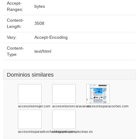
Accept-
bytes
Ranges:
Content-
3508
Length:
Vary:
Accept-Encoding
Content-
text/html
Type:
Dominios similares
accesoriosmujer.com
accesoriosnorcaravan.es
accesoriosparacoches.com
accesoriosparaelcoche.blogspot.com
accesoriosparapiscinas.es