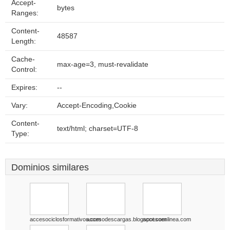
Accept-
bytes
Ranges:
Content-
48587
Length:
Cache-
max-age=3, must-revalidate
Control:
Expires:
--
Vary:
Accept-Encoding,Cookie
Content-
text/html; charset=UTF-8
Type:
Dominios similares
accesociclosformativos.com
accesodescargas.blogspot.com
accesoenlinea.com