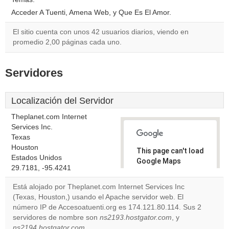
Acceder A Tuenti, Amena Web, y Que Es El Amor.
El sitio cuenta con unos 42 usuarios diarios, viendo en
promedio 2,00 páginas cada uno.
Servidores
Localización del Servidor
Theplanet.com Internet
Services Inc.
Texas
Houston
This page can't load
Estados Unidos
Google Maps
29.7181, -95.4241
correctly.
Está alojado por Theplanet.com Internet Services Inc
Do you
(Texas, Houston,) usando el Apache servidor web. El
OK
own this
número IP de Accesoatuenti.org es 174.121.80.114. Sus 2
website?
servidores de nombre son
ns2193.hostgator.com
, y
ns2194.hostgator.com
.