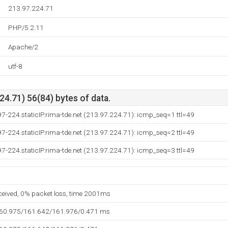
213.97.224.71
PHP/5.2.11
Apache/2
utf-8
4.71) 56(84) bytes of data.
7-224.staticIP.rima-tde.net (213.97.224.71): icmp_seq=1 ttl=49
7-224.staticIP.rima-tde.net (213.97.224.71): icmp_seq=2 ttl=49
7-224.staticIP.rima-tde.net (213.97.224.71): icmp_seq=3 ttl=49
eceived, 0% packet loss, time 2001ms
160.975/161.642/161.976/0.471 ms