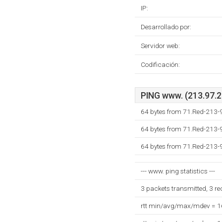
IP:
Desarrollado por:
Servidor web:
Codificación:
PING www. (213.97.22
64 bytes from 71.Red-213-9
64 bytes from 71.Red-213-9
64 bytes from 71.Red-213-9
--- www. ping statistics ---
3 packets transmitted, 3 r
rtt min/avg/max/mdev = 