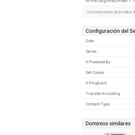
rtt min/avg/max/mdev = 
Una respuesta de prueba d
Configuración del S
Date:
Server:
X-Powered-By:
Set-Cookie:
X-Pingback:
Transfer-Encoding:
Content-Type:
Dominios similares