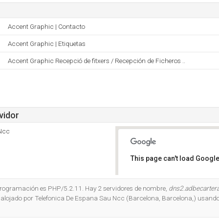
Accent Graphic | Contacto
Accent Graphic | Etiquetas
Accent Graphic Recepció de fitxers / Recepción de Ficheros ..
vidor
 Ncc
This page can't load Google
Do you own this website?
 programación es PHP/5.2.11. Hay 2 servidores de nombre,
dns2.adbecartera
á alojado por Telefonica De Espana Sau Ncc (Barcelona, Barcelona,) usando