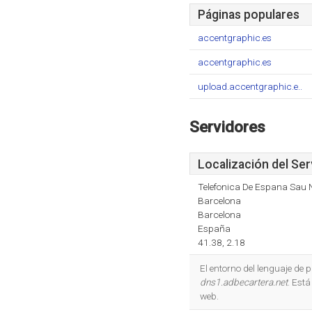
Páginas populares
accentgraphic.es
accentgraphic.es
upload.accentgraphic.e..
Servidores
Localización del Ser
Telefonica De Espana Sau
Barcelona
Barcelona
España
41.38, 2.18
El entorno del lenguaje de
dns1.adbecartera.net
. Est
web.