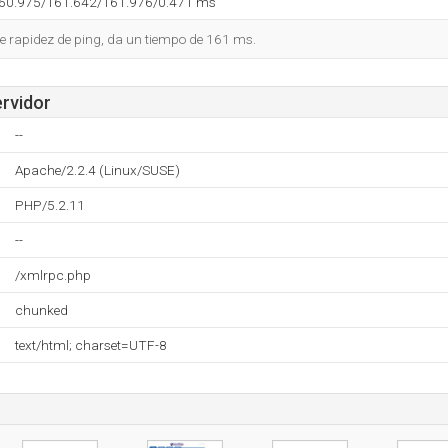
160.975/161.642/161.976/0.471 ms
e rapidez de ping, da un tiempo de 161 ms.
ervidor
--
Apache/2.2.4 (Linux/SUSE)
PHP/5.2.11
--
/xmlrpc.php
chunked
text/html; charset=UTF-8