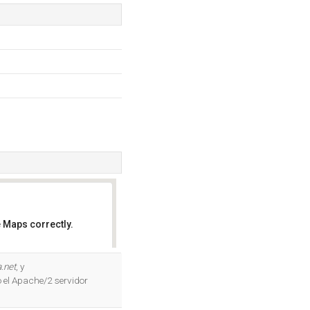
 Maps correctly.
OK
.net
, y
 el Apache/2 servidor