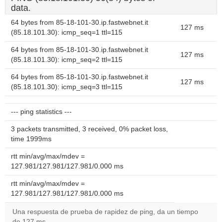
data.
64 bytes from 85-18-101-30.ip.fastwebnet.it
127 ms
(85.18.101.30): icmp_seq=1 ttl=115
64 bytes from 85-18-101-30.ip.fastwebnet.it
127 ms
(85.18.101.30): icmp_seq=2 ttl=115
64 bytes from 85-18-101-30.ip.fastwebnet.it
127 ms
(85.18.101.30): icmp_seq=3 ttl=115
--- ping statistics ---
3 packets transmitted, 3 received, 0% packet loss,
time 1999ms
rtt min/avg/max/mdev =
127.981/127.981/127.981/0.000 ms
rtt min/avg/max/mdev =
127.981/127.981/127.981/0.000 ms
Una respuesta de prueba de rapidez de ping, da un tiempo
de 127 ms.