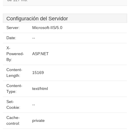
Configuración del Servidor
Server:
Microsoft-IIS/5.0
Date:
--
X-
Powered-
ASP.NET
By:
Content-
15169
Length:
Content-
text/html
Type:
Set-
--
Cookie:
Cache-
private
control: