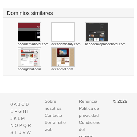
Dominios similares
accademiahotel.com
accademiaitaly.com
accademiapalacehotel.com
accaglobal.com
accahotel.com
Sobre
Renuncia
© 2026
0
A
B
C
D
nosotros
Política de
E
F
G
H
I
Contacto
privacidad
J
K
L
M
Borrar sitio
Condiciones
N
O
P
Q
R
web
del
S
T
U
V
W
servicio