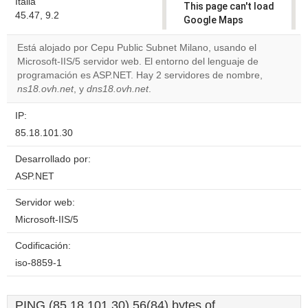
Italia
This page can't load
45.47, 9.2
Google Maps
correctly.
Está alojado por Cepu Public Subnet Milano, usando el
Microsoft-IIS/5 servidor web. El entorno del lenguaje de
Do you
OK
programación es ASP.NET. Hay 2 servidores de nombre,
own this
website?
ns18.ovh.net
, y
dns18.ovh.net
.
IP:
85.18.101.30
Desarrollado por:
ASP.NET
Servidor web:
Microsoft-IIS/5
Codificación:
iso-8859-1
PING (85.18.101.30) 56(84) bytes of