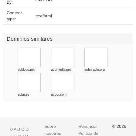
By:
Content-
text/html
type:
Dominios similares
acblogs.net
acbmedia.net
acbnradio.org
acbp.es
acbpr.com
Sobre
Renuncia
© 2026
0
A
B
C
D
nosotros
Política de