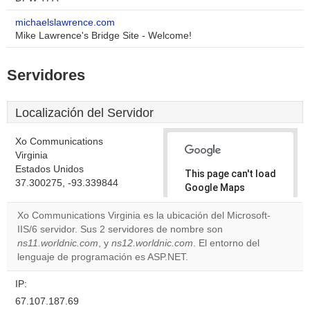
michaelslawrence.com
Mike Lawrence's Bridge Site - Welcome!
Servidores
Localización del Servidor
Xo Communications
Virginia
Estados Unidos
This page can't load
37.300275, -93.339844
Google Maps
correctly.
Xo Communications Virginia es la ubicación del Microsoft-
IIS/6 servidor. Sus 2 servidores de nombre son
Do you
OK
ns11.worldnic.com
, y
ns12.worldnic.com
. El entorno del
own this
website?
lenguaje de programación es ASP.NET.
IP:
67.107.187.69