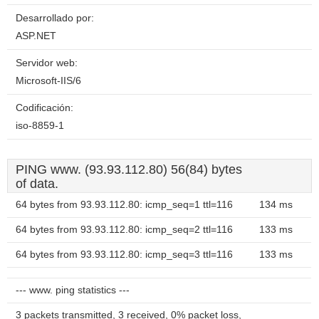
Desarrollado por:
ASP.NET
Servidor web:
Microsoft-IIS/6
Codificación:
iso-8859-1
PING www. (93.93.112.80) 56(84) bytes
of data.
64 bytes from 93.93.112.80: icmp_seq=1 ttl=116
134 ms
64 bytes from 93.93.112.80: icmp_seq=2 ttl=116
133 ms
64 bytes from 93.93.112.80: icmp_seq=3 ttl=116
133 ms
--- www. ping statistics ---
3 packets transmitted, 3 received, 0% packet loss,