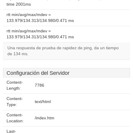
time 2001ms
rtt min/avg/max/mdev =
133.979/134.313/134.980/0.471 ms
rtt min/avg/max/mdev =
133.979/134.313/134.980/0.471 ms
Una respuesta de prueba de rapidez de ping, da un tiempo
de 134 ms.
Configuración del Servidor
Content-
7786
Length:
Content-
text/html
Type:
Content-
/index.htm
Location:
Last-