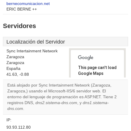
bernecomunicacion.net
ERIC BERNE ++
Servidores
Localización del Servidor
Sync Intertainment Network
Zaragoza
Zaragoza
This page can't load
España
Google Maps
41.63, -0.88
correctly.
Está alojado por Sync Intertainment Network (Zaragoza,
Zaragoza,) usando el Microsoft-IIS/6 servidor web. El
Do you
OK
entorno del lenguaje de programación es ASP.NET. Tiene 2
own this
website?
registros DNS,
dns2.sistema-dns.com
, y
dns1.sistema-
dns.com
.
IP:
93.93.112.80