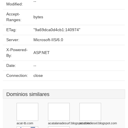
--
Modified:
Accept-
bytes
Ranges:
ETag:
"9a69dca0d4cb1:140974"
Server:
Microsoft-IIS/6.0
X-Powered-
ASP.NET
By:
Date:
--
Connection:
close
Dominios similares
acat-tb.com
acatalanadesurf.blogspot.com
acatbiodiesel.blogspot.com