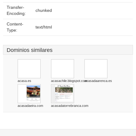
Transfer-
chunked
Encoding:
Content-
text/html
Type:
Dominios similares
acasa.es
acasachile.blogspot.com
acasadaarenca.es
acasadaeira.com
acasadatorrebranca.com