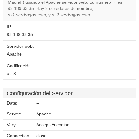
Madrid,) usando el Apache servidor web. Su número IP es
Do you
OK
93.189.33.35. Hay 2 servidores de nombre,
own this
website?
ns1.serdragon.com
, y
ns2.serdragon.com
.
IP:
93.189.33.35
Servidor web:
Apache
Codificación:
utf-8
Configuración del Servidor
Date:
--
Server:
Apache
Vary:
Accept-Encoding
Connection:
close