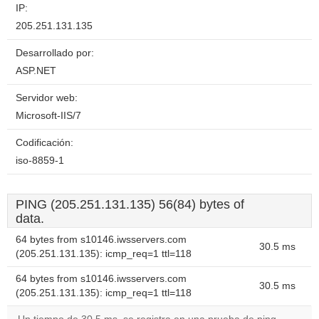
IP:
205.251.131.135
Desarrollado por:
ASP.NET
Servidor web:
Microsoft-IIS/7
Codificación:
iso-8859-1
PING (205.251.131.135) 56(84) bytes of
data.
64 bytes from s10146.iwsservers.com
30.5 ms
(205.251.131.135): icmp_req=1 ttl=118
64 bytes from s10146.iwsservers.com
30.5 ms
(205.251.131.135): icmp_req=1 ttl=118