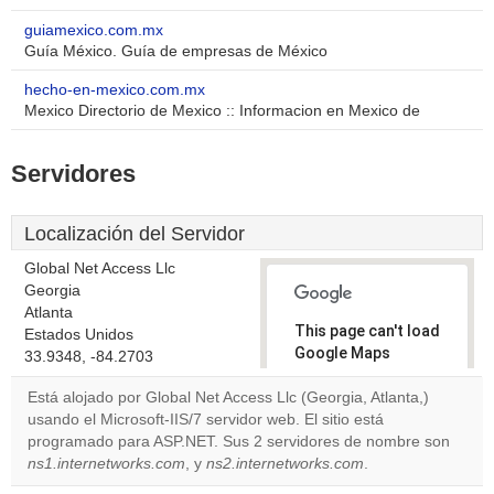
guiamexico.com.mx
Guía México. Guía de empresas de México
hecho-en-mexico.com.mx
Mexico Directorio de Mexico :: Informacion en Mexico de
Servidores
Localización del Servidor
Global Net Access Llc
Georgia
Atlanta
This page can't load
Estados Unidos
Google Maps
33.9348, -84.2703
correctly.
Está alojado por Global Net Access Llc (Georgia, Atlanta,)
usando el Microsoft-IIS/7 servidor web. El sitio está
Do you
OK
programado para ASP.NET. Sus 2 servidores de nombre son
own this
website?
ns1.internetworks.com
, y
ns2.internetworks.com
.