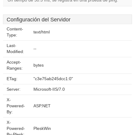
Un tiempo de 30.5 ms, se registra en una prueba de ping.
Configuración del Servidor
Content-
text/html
Type:
Last-
--
Modified:
Accept-
bytes
Ranges:
ETag:
"c3e75ab245dcc1:0"
Server:
Microsoft-IIS/7.0
X-
Powered-
ASP.NET
By:
X-
Powered-
PleskWin
By-Plesk: