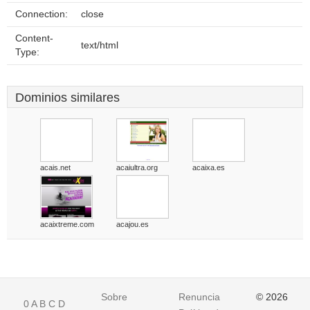
Connection:
close
Content-
text/html
Type:
Dominios similares
acais.net
acaiultra.org
acaixa.es
acaixtreme.com
acajou.es
Sobre
Renuncia
© 2026
0
A
B
C
D