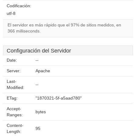
Codificación:
utf-8
El servidor es más rápido que el 97% de sitios medidos, en
366 milliseconds.
Configuración del Servidor
Date:
--
Server:
Apache
Last-
--
Modified:
ETag:
"1870321-5f-a5aad780"
Accept-
bytes
Ranges:
Content-
95
Length: