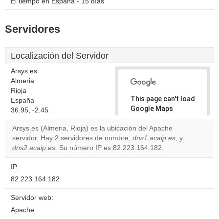
El tiempo en España - 15 días
Servidores
Localización del Servidor
Arsys.es
Almeria
Rioja
This page can't load
España
Google Maps
36.95, -2.45
correctly.
Arsys.es (Almeria, Rioja) es la ubicación del Apache
servidor. Hay 2 servidores de nombre,
dns1.acaip.es
, y
Do you
OK
dns2.acaip.es
. Su número IP es 82.223.164.182.
own this
website?
IP:
82.223.164.182
Servidor web:
Apache