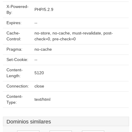
X-Powered-
PHP/5.2.9
By:
Expires:
--
Cache-
no-store, no-cache, must-revalidate, post-
Control:
check=0, pre-check=0
Pragma:
no-cache
Set-Cookie:
--
Content-
5120
Length:
Connection:
close
Content-
text/html
Type:
Dominios similares