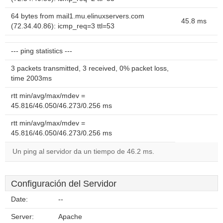
64 bytes from mail1.mu.elinuxservers.com
45.8 ms
(72.34.40.86): icmp_req=3 ttl=53
--- ping statistics ---
3 packets transmitted, 3 received, 0% packet loss,
time 2003ms
rtt min/avg/max/mdev =
45.816/46.050/46.273/0.256 ms
rtt min/avg/max/mdev =
45.816/46.050/46.273/0.256 ms
Un ping al servidor da un tiempo de 46.2 ms.
Configuración del Servidor
Date:
--
Server:
Apache