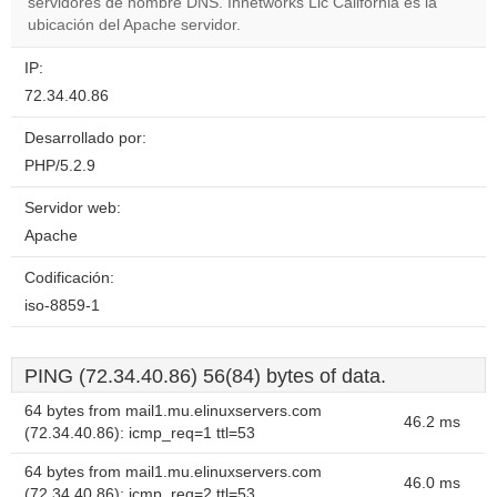
OK
servidores de nombre DNS. Ihnetworks Llc California es la
own this
website?
ubicación del Apache servidor.
IP:
72.34.40.86
Desarrollado por:
PHP/5.2.9
Servidor web:
Apache
Codificación:
iso-8859-1
PING (72.34.40.86) 56(84) bytes of data.
64 bytes from mail1.mu.elinuxservers.com
46.2 ms
(72.34.40.86): icmp_req=1 ttl=53
64 bytes from mail1.mu.elinuxservers.com
46.0 ms
(72.34.40.86): icmp_req=2 ttl=53