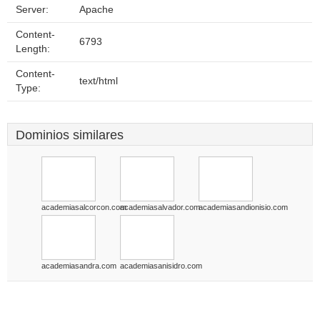
Server:
Apache
Content-
6793
Length:
Content-
text/html
Type:
Dominios similares
academiasalcorcon.com
academiasalvador.com
academiasandionisio.com
academiasandra.com
academiasanisidro.com