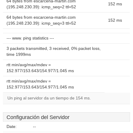
64 bytes from escarcena-martin.com
152 ms
(195.248.230.39): icmp_seq=2 ttl=52
64 bytes from escarcena-martin.com
152 ms
(195.248.230.39): icmp_seq=3 ttl=52
--- www. ping statistics ---
3 packets transmitted, 3 received, 0% packet loss,
time 1999ms
rtt min/avg/max/mdev =
152.977/153.643/154.977/1.045 ms
rtt min/avg/max/mdev =
152.977/153.643/154.977/1.045 ms
Un ping al servidor da un tiempo de 154 ms.
Configuración del Servidor
Date:
--