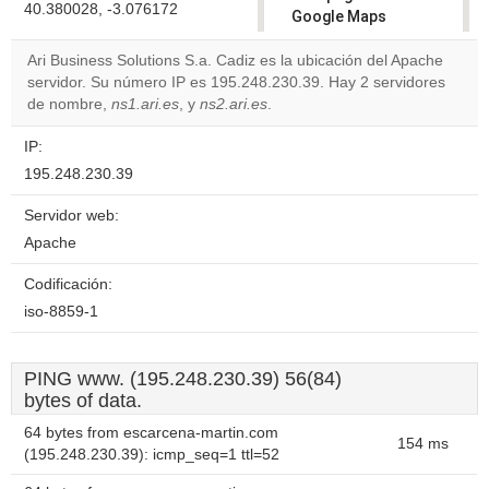
40.380028, -3.076172
Google Maps
correctly.
Ari Business Solutions S.a. Cadiz es la ubicación del Apache
servidor. Su número IP es 195.248.230.39. Hay 2 servidores
Do you
OK
de nombre,
ns1.ari.es
, y
ns2.ari.es
.
own this
website?
IP:
195.248.230.39
Servidor web:
Apache
Codificación:
iso-8859-1
PING www. (195.248.230.39) 56(84)
bytes of data.
64 bytes from escarcena-martin.com
154 ms
(195.248.230.39): icmp_seq=1 ttl=52